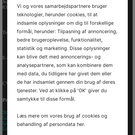
Varenummer (SKU):
Jegstrupvej 280
Vi og vores samarbejdspartnere bruger
0462543
Kategorier:
PWC
,
8361 Hasselager
Reservedele
teknologier, herunder cookies, til at
indsamle oplysninger om dig til forskellige
formål, herunder: Tilpasning af annoncering,
Telefon:
+45 70 200 600
bedre brugeroplevelse, funktionalitet,
statistik og marketing. Disse oplysninger
kan blive delt med annoncerings- og
E-mail:
info@jettrade.dk
analysepartnere, som kan kombinere dem
med data, du tidligere har givet dem eller
de har indsamlet gennem din brug af deres
CVR-nummer: 27233678
tjenester. Ved at klikke på 'OK' giver du
samtykke til disse formål.
Produkter
Sea-Doo Vandscooter
Læs mere om vores brug af cookies og
Can-Am ATV
Can-Am UTV
behandling af persondata
her
.
Can-Am Roadster