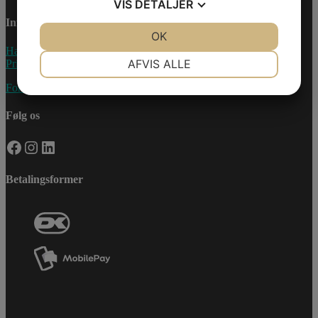
VIS
DETALJER
Information
JA
NEJ
OK
JA
NEJ
Handelsebetingelser
NØDVENDIGE
PRÆFERENCER
AFVIS ALLE
Privatlivspolitik
JA
NEJ
JA
NEJ
Fortryd køb
MARKETING
STATISTIK
Følg os
Facebook
Instagram
LinkedIn
Betalingsformer