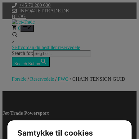
Hop
+45 70 200 600
til
INFO@JETTRADE.DK
indhold
BLOG
0
Menu
×
Se hvordan du bestiller reservedele
Search for:
Search Button
Forside
/
Reservedele
/
PWC
/ CHAIN TENSION GUID
CHAIN
TENSION GUID
Jet-Trade Powersport
Model/Varenr.: 0462543
Bestillingsvare
Samtykke til cookies