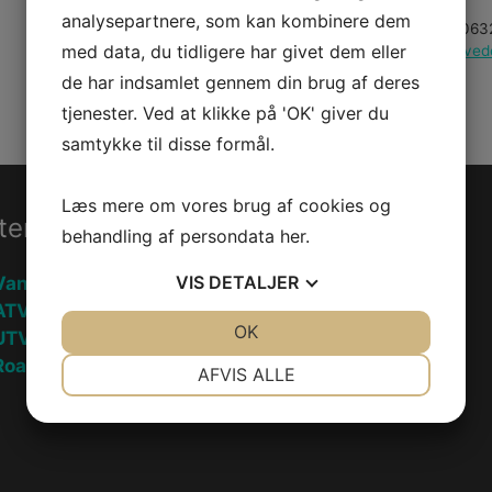
X
analysepartnere, som kan kombinere dem
Varenummer (SKU):
42063
12
med data, du tidligere har givet dem eller
Kategorier:
PWC
,
Reserved
antal
de har indsamlet gennem din brug af deres
tjenester. Ved at klikke på 'OK' giver du
samtykke til disse formål.
Læs mere om vores brug af cookies og
ter
Information
behandling af persondata
her
.
VIS
DETALJER
Vandscooter
Handelsebetingelser
ATV
Privatlivspolitik
JA
NEJ
OK
JA
NEJ
UTV
NØDVENDIGE
PRÆFERENCER
oadster
Fortryd køb
AFVIS ALLE
JA
NEJ
JA
NEJ
MARKETING
STATISTIK