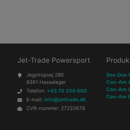
Jet-Trade Powersport
Produk
Jegstrupvej 280
Sea-Doo 
8361 Hasselager
Can-Am 
Can-Am 
Telefon:
+45 70 200 600
Can-Am R
E-mail:
info@jettrade.dk
CVR-nummer: 27233678