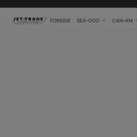
Hop
til
FORSIDE
SEA-DOO
CAN-AM
indhold
Forside
/
Reservedele
/
PWC
/ CENTER PIN 