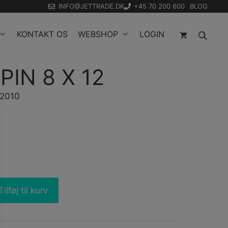
INFO@JETTRADE.DK
+45 70 200 600
BLOG
KONTAKT OS
WEBSHOP
LOGIN
PIN 8 X 12
32010
Tilføj til kurv