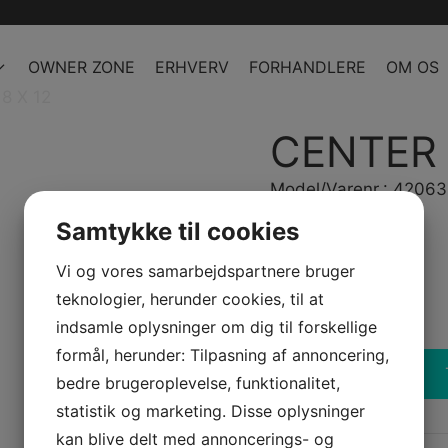
OWNER ZONE
ERHVERV
FORHANDLERE
OM OS
8 X 12
CENTER 
Model/Varenr.: 4206
Samtykke til cookies
35,79 dk
inkl. Moms
28,63 dk
ex. Moms
Vi og vores samarbejdspartnere bruger
teknologier, herunder cookies, til at
Bestillingsvare
indsamle oplysninger om dig til forskellige
formål, herunder: Tilpasning af annoncering,
-
+
bedre brugeroplevelse, funktionalitet,
CENTER
PIN
statistik og marketing. Disse oplysninger
8
kan blive delt med annoncerings- og