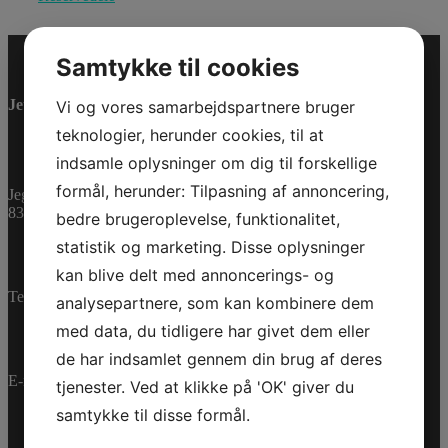
Samtykke til cookies
Jet-Trade Powersport
Vi og vores samarbejdspartnere bruger
teknologier, herunder cookies, til at
indsamle oplysninger om dig til forskellige
formål, herunder: Tilpasning af annoncering,
Jegstrupvej 280
8361 Hasselager
bedre brugeroplevelse, funktionalitet,
statistik og marketing. Disse oplysninger
kan blive delt med annoncerings- og
Telefon:
+45 70 200 600
analysepartnere, som kan kombinere dem
med data, du tidligere har givet dem eller
de har indsamlet gennem din brug af deres
E-mail:
info@jettrade.dk
tjenester. Ved at klikke på 'OK' giver du
samtykke til disse formål.