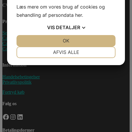
CVR-nummer: 27233678
Læs mere om vores brug af cookies og
behandling af persondata
her
.
Produkter
VIS
DETALJER
Sea-Doo Vandscooter
Can-Am ATV
JA
NEJ
OK
JA
NEJ
Can-Am UTV
Can-Am Roadster
NØDVENDIGE
PRÆFERENCER
AFVIS ALLE
JA
NEJ
JA
NEJ
Information
MARKETING
STATISTIK
Handelsebetingelser
Privatlivspolitik
Fortryd køb
Følg os
Facebook
Instagram
LinkedIn
Betalingsformer