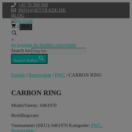
Hop
+45 70 200 600
til
INFO@JETTRADE.DK
indhold
BLOG
0
Menu
×
Se hvordan du bestiller reservedele
Search for:
Search Button
Forside
/
Reservedele
/
PWC
/ CARBON RING
CARBON RING
Model/Varenr.: 0461970
Bestillingsvare
Varenummer (SKU):
0461970
Kategorier:
PWC
,
Reservedele