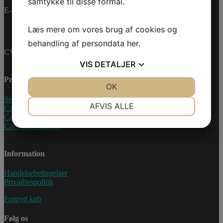
samtykke til disse formål.
E-mail:
info@jettrade.dk
Læs mere om vores brug af cookies og
behandling af persondata
her
.
CVR-nummer: 27233678
VIS
DETALJER
Produkter
JA
NEJ
OK
JA
NEJ
Sea-Doo Vandscooter
NØDVENDIGE
PRÆFERENCER
AFVIS ALLE
Can-Am ATV
Can-Am UTV
JA
NEJ
JA
NEJ
Can-Am Roadster
MARKETING
STATISTIK
Information
Handelsebetingelser
Privatlivspolitik
Fortryd køb
Følg os