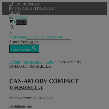
Hop
+45 70 200 600
til
INFO@JETTRADE.DK
indhold
BLOG
0
Menu
×
Se hvordan du bestiller reservedele
Search for:
Search Button
Forside
/
Reservedele
/
PWC
/ CAN-AM ORV
COMPACT UMBRELLA
CAN-AM ORV COMPACT
UMBRELLA
Model/Varenr.: B104520047
Bestillingsvare