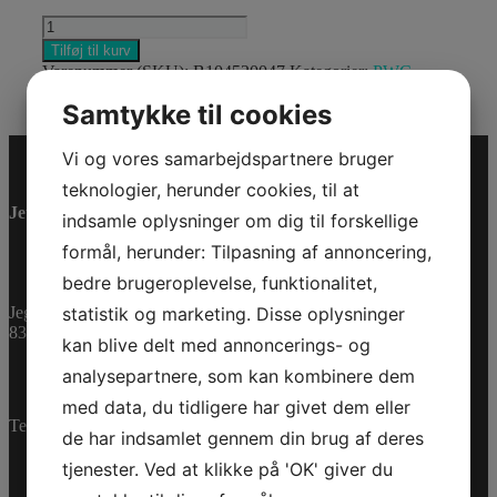
CAN-
AM
Tilføj til kurv
ORV
Varenummer (SKU):
B104520047
Kategorier:
PWC
,
COMPACT
Reservedele
UMBRELLA
Samtykke til cookies
antal
Vi og vores samarbejdspartnere bruger
teknologier, herunder cookies, til at
Jet-Trade Powersport
indsamle oplysninger om dig til forskellige
formål, herunder: Tilpasning af annoncering,
bedre brugeroplevelse, funktionalitet,
statistik og marketing. Disse oplysninger
Jegstrupvej 280
8361 Hasselager
kan blive delt med annoncerings- og
analysepartnere, som kan kombinere dem
med data, du tidligere har givet dem eller
Telefon:
+45 70 200 600
de har indsamlet gennem din brug af deres
tjenester. Ved at klikke på 'OK' giver du