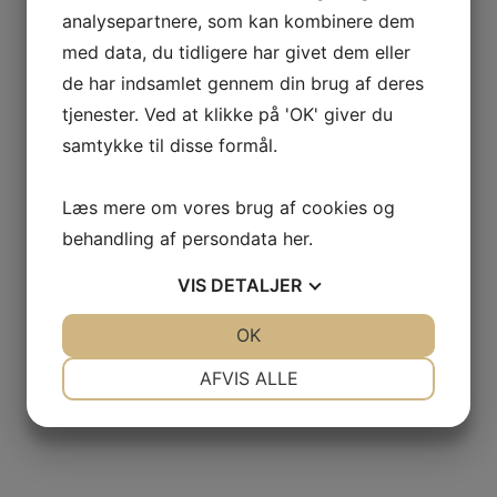
analysepartnere, som kan kombinere dem
med data, du tidligere har givet dem eller
de har indsamlet gennem din brug af deres
tjenester. Ved at klikke på 'OK' giver du
samtykke til disse formål.
Læs mere om vores brug af cookies og
behandling af persondata
her
.
VIS
DETALJER
JA
NEJ
OK
JA
NEJ
NØDVENDIGE
PRÆFERENCER
AFVIS ALLE
JA
NEJ
JA
NEJ
MARKETING
STATISTIK