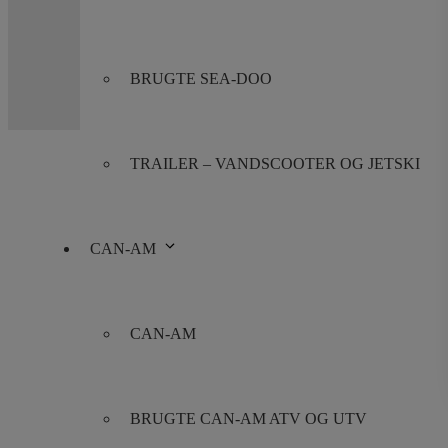
E-mail:
info@jettrade.dk
CVR-nummer: 27233678
BRUGTE SEA-DOO
TRAILER – VANDSCOOTER OG JETSKI
CAN-AM
CAN-AM
BRUGTE CAN-AM ATV OG UTV