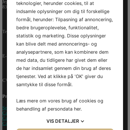
Jegstrupvej 280
B104520010
teknologier, herunder cookies, til at
8361 Hasselager
indsamle oplysninger om dig til forskellige
Bestillingsvare
formål, herunder: Tilpasning af annoncering,
CAN-
bedre brugeroplevelse, funktionalitet,
AM
Tilføj til kurv
Telefon:
+45 70 200 600
ONRD
Varenummer (SKU):
statistik og marketing. Disse oplysninger
MIX
B104520010
Kategorier:
WOOD
kan blive delt med annoncerings- og
PWC
,
Reservedele
IPHONE
analysepartnere, som kan kombinere dem
X
E-mail:
info@jettrade.dk
CASE
med data, du tidligere har givet dem eller
antal
de har indsamlet gennem din brug af deres
tjenester. Ved at klikke på 'OK' giver du
CVR-nummer: 27233678
samtykke til disse formål.
Produkter
Læs mere om vores brug af cookies og
Sea-Doo Vandscooter
behandling af persondata
her
.
Can-Am ATV
Can-Am UTV
VIS
DETALJER
Can-Am Roadster