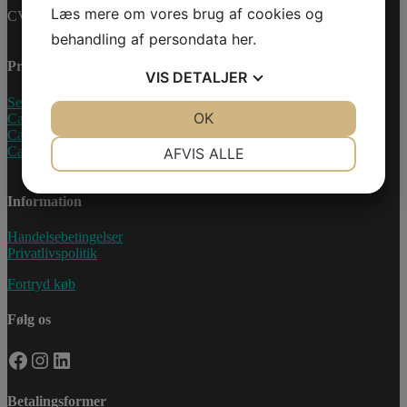
Læs mere om vores brug af cookies og
CVR-nummer: 27233678
behandling af persondata
her
.
Produkter
VIS
DETALJER
Sea-Doo Vandscooter
JA
NEJ
OK
JA
NEJ
Can-Am ATV
Can-Am UTV
NØDVENDIGE
PRÆFERENCER
Can-Am Roadster
AFVIS ALLE
JA
NEJ
JA
NEJ
Information
MARKETING
STATISTIK
Handelsebetingelser
Privatlivspolitik
Fortryd køb
Følg os
Facebook
Instagram
LinkedIn
Betalingsformer