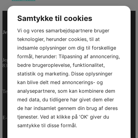
Samtykke til cookies
Vi og vores samarbejdspartnere bruger
Jet-Trade Powersport
teknologier, herunder cookies, til at
indsamle oplysninger om dig til forskellige
formål, herunder: Tilpasning af annoncering,
Jegstrupvej 280
bedre brugeroplevelse, funktionalitet,
8361 Hasselager
statistik og marketing. Disse oplysninger
kan blive delt med annoncerings- og
analysepartnere, som kan kombinere dem
Telefon:
+45 70 200 600
med data, du tidligere har givet dem eller
de har indsamlet gennem din brug af deres
tjenester. Ved at klikke på 'OK' giver du
E-mail:
info@jettrade.dk
samtykke til disse formål.