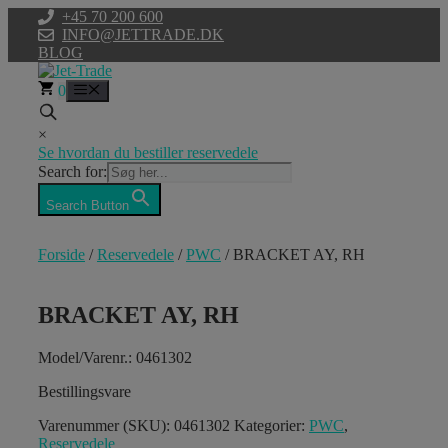
Hop
+45 70 200 600
til
INFO@JETTRADE.DK
indhold
BLOG
0
Menu
×
Se hvordan du bestiller reservedele
Search for:
Search Button
Forside
/
Reservedele
/
PWC
/ BRACKET AY, RH
BRACKET AY, RH
Model/Varenr.: 0461302
Bestillingsvare
Varenummer (SKU):
0461302
Kategorier:
PWC
,
Reservedele