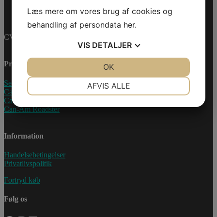
Læs mere om vores brug af cookies og
behandling af persondata
her
.
CVR-nummer: 27233678
VIS
DETALJER
Produkter
JA
NEJ
OK
JA
NEJ
NØDVENDIGE
PRÆFERENCER
Sea-Doo Vandscooter
AFVIS ALLE
Can-Am ATV
Can-Am UTV
JA
NEJ
JA
NEJ
Can-Am Roadster
MARKETING
STATISTIK
Information
Handelsebetingelser
Privatlivspolitik
Fortryd køb
Følg os