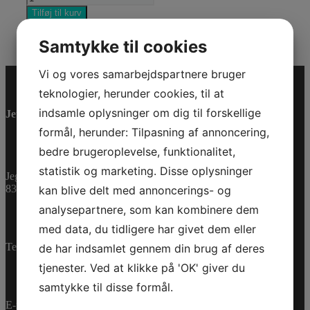
12MM.
Tilføj til kurv
*HOSE-
Varenummer (SKU):
275000008
Kategorier:
PWC
,
12MM.
Reservedele
Samtykke til cookies
antal
Vi og vores samarbejdspartnere bruger
teknologier, herunder cookies, til at
indsamle oplysninger om dig til forskellige
Jet-Trade Powersport
formål, herunder: Tilpasning af annoncering,
bedre brugeroplevelse, funktionalitet,
statistik og marketing. Disse oplysninger
Jegstrupvej 280
8361 Hasselager
kan blive delt med annoncerings- og
analysepartnere, som kan kombinere dem
med data, du tidligere har givet dem eller
Telefon:
+45 70 200 600
de har indsamlet gennem din brug af deres
tjenester. Ved at klikke på 'OK' giver du
samtykke til disse formål.
E-mail:
info@jettrade.dk