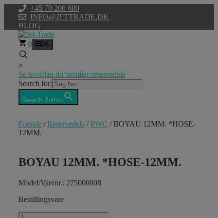
Hop
+45 70 200 600
til
INFO@JETTRADE.DK
indhold
BLOG
0
Menu
×
Se hvordan du bestiller reservedele
Search for:
Search Button
Forside
/
Reservedele
/
PWC
/ BOYAU 12MM. *HOSE-
12MM.
BOYAU 12MM. *HOSE-12MM.
Model/Varenr.: 275000008
Bestillingsvare
BOYAU