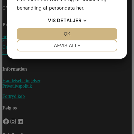
behandling af persondata
her
.
CVR-nummer: 27233678
VIS
DETALJER
Produkter
JA
NEJ
OK
JA
NEJ
Sea-Doo Vandscooter
Can-Am ATV
NØDVENDIGE
PRÆFERENCER
AFVIS ALLE
Can-Am UTV
Can-Am Roadster
JA
NEJ
JA
NEJ
MARKETING
STATISTIK
Information
Handelsebetingelser
Privatlivspolitik
Fortryd køb
Følg os
Facebook
Instagram
LinkedIn