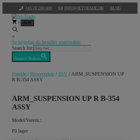
Hop
+45 70 200 600
INFO@JETTRADE.DK
BLOG
til
indhold
0
Menu
×
Se hvordan du bestiller reservedele
Search for:
Search Button
Forside
/
Reservedele
/
SSV
/ ARM_SUSPENSION UP
R B-354 ASSY
ARM_SUSPENSION UP R B-354
ASSY
Model/Varenr.:
På lager