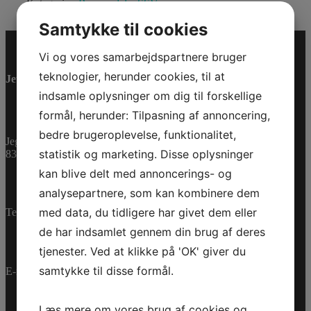
Kategorier:
Reservedele
,
SSV
Samtykke til cookies
Vi og vores samarbejdspartnere bruger
teknologier, herunder cookies, til at
Jet-Trade Powersport
indsamle oplysninger om dig til forskellige
formål, herunder: Tilpasning af annoncering,
bedre brugeroplevelse, funktionalitet,
Jegstrupvej 280
statistik og marketing. Disse oplysninger
8361 Hasselager
kan blive delt med annoncerings- og
analysepartnere, som kan kombinere dem
med data, du tidligere har givet dem eller
Telefon:
+45 70 200 600
de har indsamlet gennem din brug af deres
tjenester. Ved at klikke på 'OK' giver du
samtykke til disse formål.
E-mail:
info@jettrade.dk
Læs mere om vores brug af cookies og