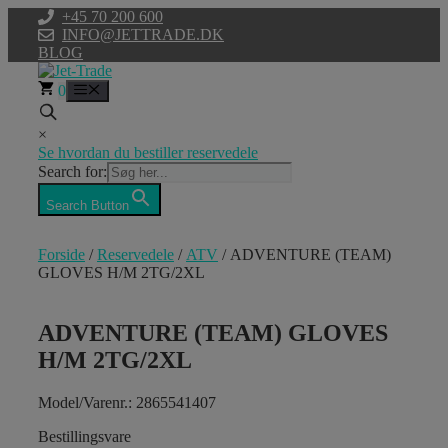
Hop
+45 70 200 600
til
INFO@JETTRADE.DK
indhold
BLOG
0
Menu
×
Se hvordan du bestiller reservedele
Search for:
Search Button
Forside
/
Reservedele
/
ATV
/ ADVENTURE (TEAM)
GLOVES H/M 2TG/2XL
ADVENTURE (TEAM) GLOVES
H/M 2TG/2XL
Model/Varenr.: 2865541407
Bestillingsvare