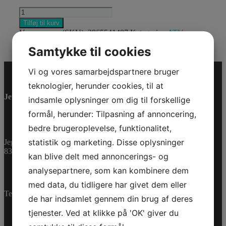
ADVENTURE
(TEAM)
Tilføj til kurv
GLOVES
Varenummer (SKU):
2865541407
Kategorier:
ATV
,
H/M
Reservedele
2TG/2XL
Samtykke til cookies
antal
Vi og vores samarbejdspartnere bruger
teknologier, herunder cookies, til at
Jet-Trade Powersport
indsamle oplysninger om dig til forskellige
formål, herunder: Tilpasning af annoncering,
bedre brugeroplevelse, funktionalitet,
statistik og marketing. Disse oplysninger
Jegstrupvej 280
8361 Hasselager
kan blive delt med annoncerings- og
analysepartnere, som kan kombinere dem
med data, du tidligere har givet dem eller
Telefon:
+45 70 200 600
de har indsamlet gennem din brug af deres
tjenester. Ved at klikke på 'OK' giver du