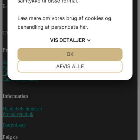
samtykke til disse formål.
E-mail:
info@jettrade.dk
Læs mere om vores brug af cookies og
behandling af persondata
her
.
CVR-nummer: 27233678
VIS
DETALJER
Produkter
JA
NEJ
OK
JA
NEJ
Sea-Doo Vandscooter
NØDVENDIGE
PRÆFERENCER
AFVIS ALLE
Can-Am ATV
Can-Am UTV
JA
NEJ
JA
NEJ
Can-Am Roadster
MARKETING
STATISTIK
Information
Handelsebetingelser
Privatlivspolitik
Fortryd køb
Følg os