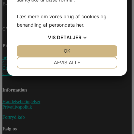
E-mail:
info@jettrade.dk
Læs mere om vores brug af cookies og
behandling af persondata
her
.
CVR-nummer: 27233678
VIS
DETALJER
Produkter
JA
NEJ
OK
JA
NEJ
Sea-Doo Vandscooter
NØDVENDIGE
PRÆFERENCER
AFVIS ALLE
Can-Am ATV
Can-Am UTV
JA
NEJ
JA
NEJ
Can-Am Roadster
MARKETING
STATISTIK
Information
Handelsebetingelser
Privatlivspolitik
Fortryd køb
Følg os