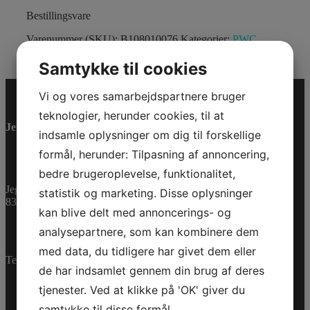
Bestillingsvare
Varenummer (SKU):
B108010076
Kategorier:
PWC
,
Reservedele
Samtykke til cookies
Vi og vores samarbejdspartnere bruger
teknologier, herunder cookies, til at
Jet-Trade Powersport
indsamle oplysninger om dig til forskellige
formål, herunder: Tilpasning af annoncering,
bedre brugeroplevelse, funktionalitet,
Jegstrupvej 280
statistik og marketing. Disse oplysninger
8361 Hasselager
kan blive delt med annoncerings- og
analysepartnere, som kan kombinere dem
med data, du tidligere har givet dem eller
Telefon:
+45 70 200 600
de har indsamlet gennem din brug af deres
tjenester. Ved at klikke på 'OK' giver du
samtykke til disse formål.