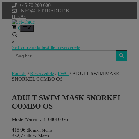
Hop
+45 70 200 600
til
INFO@JETTRADE.DK
indhold
BLOG
0
Menu
×
Se hvordan du bestiller reservedele
Search Button
Search
for:
Forside
/
Reservedele
/
PWC
/ ADULT SWIM MASK
SNORKEL COMBO OS
ADULT SWIM MASK SNORKEL
COMBO OS
Model/Varenr.: B108010076
415,96 dk
inkl. Moms
332,77 dk
ex. Moms