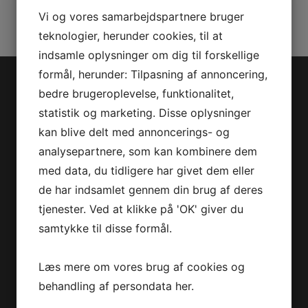
Vi og vores samarbejdspartnere bruger
teknologier, herunder cookies, til at
indsamle oplysninger om dig til forskellige
formål, herunder: Tilpasning af annoncering,
Jet-Trade Powersport
bedre brugeroplevelse, funktionalitet,
statistik og marketing. Disse oplysninger
Jegstrupvej 280
kan blive delt med annoncerings- og
8361 Hasselager
analysepartnere, som kan kombinere dem
Telefon:
+45 70 200 600
med data, du tidligere har givet dem eller
E-mail:
info@jettrade.dk
de har indsamlet gennem din brug af deres
tjenester. Ved at klikke på 'OK' giver du
CVR-nummer: 27233678
samtykke til disse formål.
Produkter
Læs mere om vores brug af cookies og
Sea-Doo Vandscooter
Can-Am ATV
behandling af persondata
her
.
Can-Am UTV