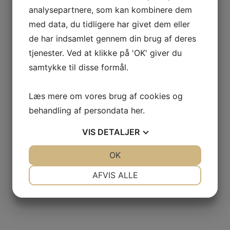
TV
analysepartnere, som kan kombinere dem
Fortryd køb
adster
med data, du tidligere har givet dem eller
de har indsamlet gennem din brug af deres
tjenester. Ved at klikke på 'OK' giver du
samtykke til disse formål.
Læs mere om vores brug af cookies og
behandling af persondata
her
.
VIS
DETALJER
JA
NEJ
OK
JA
NEJ
NØDVENDIGE
PRÆFERENCER
AFVIS ALLE
JA
NEJ
JA
NEJ
MARKETING
STATISTIK