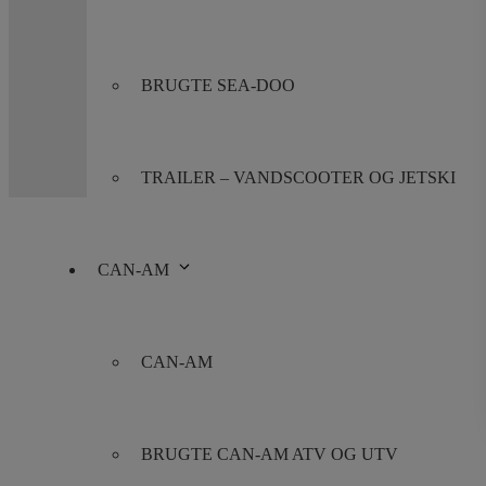
8361 Hasselager
Can-Am U
Can-Am Ro
Telefon:
+45 70 200 600
BRUGTE SEA-DOO
E-mail:
info@jettrade.dk
CVR-nummer: 27233678
TRAILER – VANDSCOOTER OG JETSKI
CAN-AM
CAN-AM
BRUGTE CAN-AM ATV OG UTV