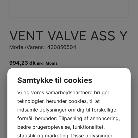
VENT VALVE ASS Y
Model/Varenr.: 420856504
994,23 dk
inkl. Moms
795,38 dk
ex. Moms
Samtykke til cookies
Bestillingsvare
Vi og vores samarbejdspartnere bruger
teknologier, herunder cookies, til at
-
+
Tilføj til kurv
VENT
indsamle oplysninger om dig til forskellige
VALVE
formål, herunder: Tilpasning af annoncering,
ASS
bedre brugeroplevelse, funktionalitet,
Y
statistik og marketing. Disse oplysninger
Varenummer (SKU):
420856504