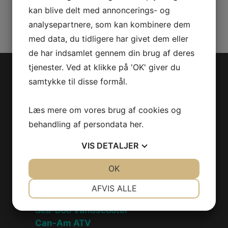
antal
Kategorier:
PWC
,
Reservedele
kan blive delt med annoncerings- og
analysepartnere, som kan kombinere dem
med data, du tidligere har givet dem eller
de har indsamlet gennem din brug af deres
tjenester. Ved at klikke på 'OK' giver du
Jet-Trade Powersport
samtykke til disse formål.
Jegstrupvej 280
Læs mere om vores brug af cookies og
8361 Hasselager
behandling af persondata
her
.
Telefon:
+45 70 200 600
VIS
DETALJER
E-mail:
info@jettrade.dk
CVR-nummer: 27233678
JA
NEJ
OK
JA
NEJ
Produkter
NØDVENDIGE
PRÆFERENCER
AFVIS ALLE
JA
NEJ
JA
NEJ
Sea-Doo Vandscooter
MARKETING
STATISTIK
Can-Am ATV