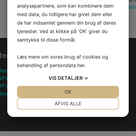
Varenummer (SKU):
B1047
ENAMEL
analysepartnere, som kan kombinere dem
Kategorier:
PWC
,
Reserved
14OZ
med data, du tidligere har givet dem eller
MUGS
de har indsamlet gennem din brug af deres
antal
tjenester. Ved at klikke på 'OK' giver du
samtykke til disse formål.
ter
Information
Læs mere om vores brug af cookies og
behandling af persondata
her
.
Vandscooter
Handelsebetingelser
VIS
DETALJER
ATV
Privatlivspolitik
UTV
JA
NEJ
OK
JA
NEJ
oadster
Fortryd køb
NØDVENDIGE
PRÆFERENCER
AFVIS ALLE
JA
NEJ
JA
NEJ
MARKETING
STATISTIK