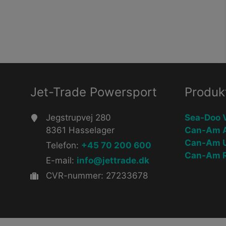
Jet-Trade Powersport
Produk
Jegstrupvej 280
Sea-Doo 
8361 Hasselager
Can-Am 
Can-Am 
Telefon:
+45 70 200 600
Can-Am R
E-mail:
info@jettrade.dk
CVR-nummer: 27233678