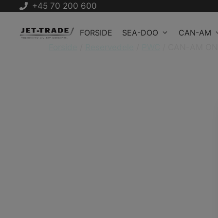
+45 70 200 600
Hop
INFO@JETTRADE.DK
til
BLOG
FORSIDE
SEA-DOO
CAN-AM
indhold
Forside
/
Reservedele
/
PWC
/ CAN-AM ON