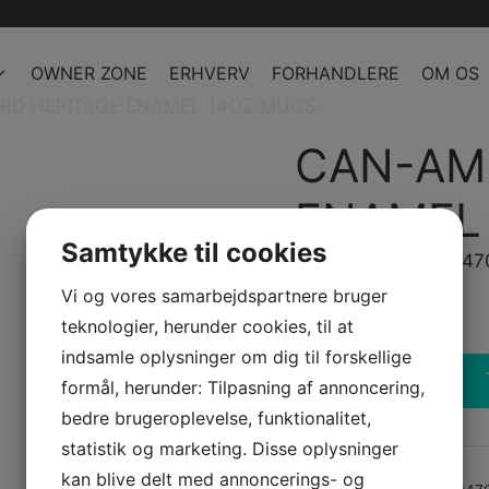
OWNER ZONE
ERHVERV
FORHANDLERE
OM OS
RD HERITAGE ENAMEL 14OZ MUGS
CAN-AM
ENAMEL
Samtykke til cookies
Model/Varenr.: B104
Vi og vores samarbejdspartnere bruger
Bestillingsvare
teknologier, herunder cookies, til at
indsamle oplysninger om dig til forskellige
formål, herunder: Tilpasning af annoncering,
CAN-
bedre brugeroplevelse, funktionalitet,
AM
ONRD
statistik og marketing. Disse oplysninger
HERITAGE
kan blive delt med annoncerings- og