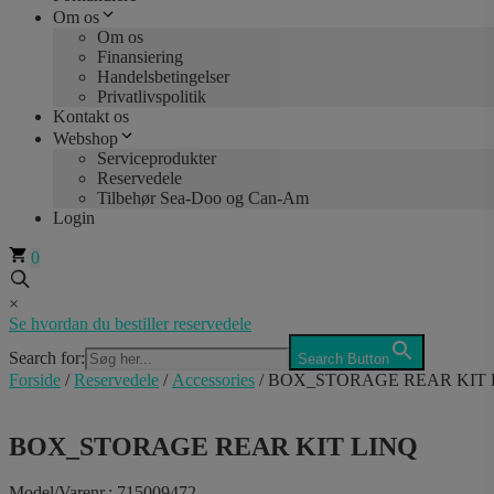
Om os
Om os
Finansiering
Handelsbetingelser
Privatlivspolitik
Kontakt os
Webshop
Serviceprodukter
Reservedele
Tilbehør Sea-Doo og Can-Am
Login
0
×
Se hvordan du bestiller reservedele
Search for:
Search Button
Forside
/
Reservedele
/
Accessories
/ BOX_STORAGE REAR KIT 
BOX_STORAGE REAR KIT LINQ
Model/Varenr.: 715009472