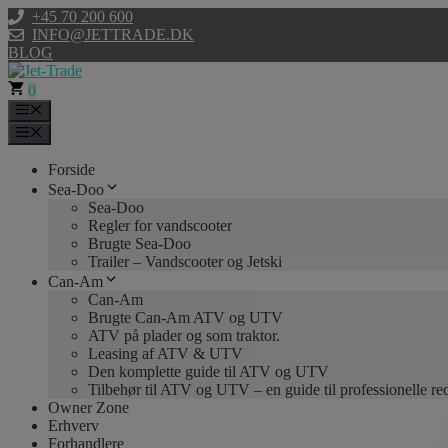
Hop
+45 70 200 600
til
INFO@JETTRADE.DK
indhold
BLOG
0
Menu
Menu
Forside
Sea-Doo
Sea-Doo
Regler for vandscooter
Brugte Sea-Doo
Trailer – Vandscooter og Jetski
Can-Am
Can-Am
Brugte Can-Am ATV og UTV
ATV på plader og som traktor.
Leasing af ATV & UTV
Den komplette guide til ATV og UTV
Tilbehør til ATV og UTV – en guide til professionelle r
Owner Zone
Erhverv
Forhandlere