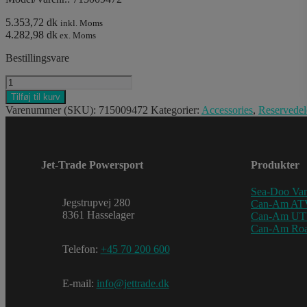
5.353,72 dk
inkl. Moms
4.282,98 dk
ex. Moms
Bestillingsvare
BOX_STORAGE
REAR
Tilføj til kurv
KIT
Varenummer (SKU):
715009472
Kategorier:
Accessories
,
Reservedel
LINQ
antal
Jet-Trade Powersport
Produkter
Sea-Doo Van
Jegstrupvej 280
Can-Am AT
8361 Hasselager
Can-Am U
Can-Am Roa
Telefon:
+45 70 200 600
E-mail:
info@jettrade.dk