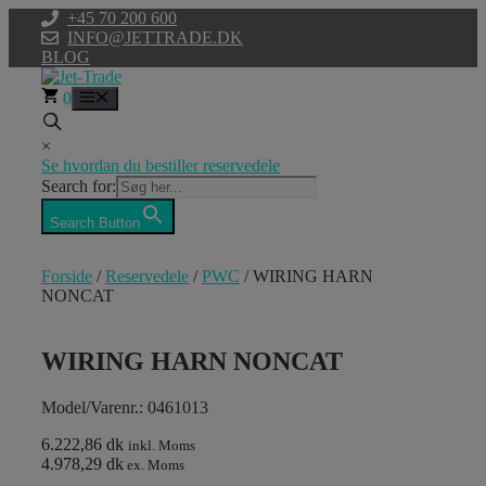
Hop
+45 70 200 600
til
INFO@JETTRADE.DK
indhold
BLOG
0
Menu
×
Se hvordan du bestiller reservedele
Search for:
Search Button
Forside
/
Reservedele
/
PWC
/ WIRING HARN
NONCAT
WIRING HARN NONCAT
Model/Varenr.: 0461013
6.222,86 dk
inkl. Moms
4.978,29 dk
ex. Moms