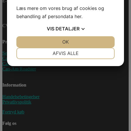
E-mail:
info@jettrade.dk
Læs mere om vores brug af cookies og
behandling af persondata
her
.
CVR-nummer: 27233678
VIS
DETALJER
JA
NEJ
OK
JA
NEJ
Produkter
NØDVENDIGE
PRÆFERENCER
AFVIS ALLE
Sea-Doo Vandscooter
Can-Am ATV
JA
NEJ
JA
NEJ
Can-Am UTV
Can-Am Roadster
MARKETING
STATISTIK
Information
Handelsebetingelser
Privatlivspolitik
Fortryd køb
Følg os