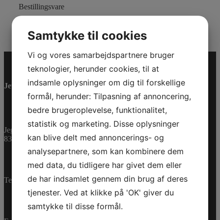
Bestillingsvare
Varenummer (SKU):
0461013
Kategorier:
PWC
,
Reservedele
Samtykke til cookies
Vi og vores samarbejdspartnere bruger
teknologier, herunder cookies, til at
indsamle oplysninger om dig til forskellige
Jet-Trade Powersport
formål, herunder: Tilpasning af annoncering,
bedre brugeroplevelse, funktionalitet,
statistik og marketing. Disse oplysninger
Jegstrupvej 280
kan blive delt med annoncerings- og
8361 Hasselager
analysepartnere, som kan kombinere dem
med data, du tidligere har givet dem eller
de har indsamlet gennem din brug af deres
Telefon:
+45 70 200 600
tjenester. Ved at klikke på 'OK' giver du
samtykke til disse formål.