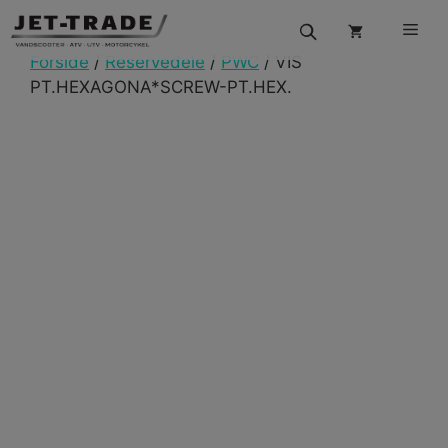
Hop
Men
til
indhold
Forside
/
Reservedele
/
PWC
/ VIS
PT.HEXAGONA*SCREW-PT.HEX.