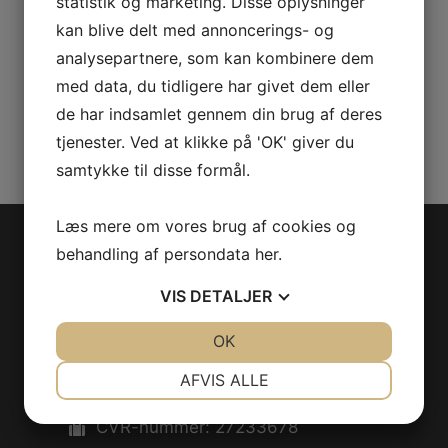
VIS
statistik og marketing. Disse oplysninger
PT.HEXAGONA*SCREW-
kan blive delt med annoncerings- og
PT.HEX.
analysepartnere, som kan kombinere dem
antal
med data, du tidligere har givet dem eller
Varenummer (SKU):
241151630
Kategorier:
PWC
,
Reservedele
de har indsamlet gennem din brug af deres
tjenester. Ved at klikke på 'OK' giver du
samtykke til disse formål.
Læs mere om vores brug af cookies og
behandling af persondata
her
.
Jet-Trade Powersport
VIS
DETALJER
Jegstrupvej 280
8361 Hasselager
JA
NEJ
OK
JA
NEJ
Telefon:
+45 70 200 600
NØDVENDIGE
PRÆFERENCER
AFVIS ALLE
E-mail:
info@jettrade.dk
JA
NEJ
JA
NEJ
CVR-nummer: 27233678
MARKETING
STATISTIK