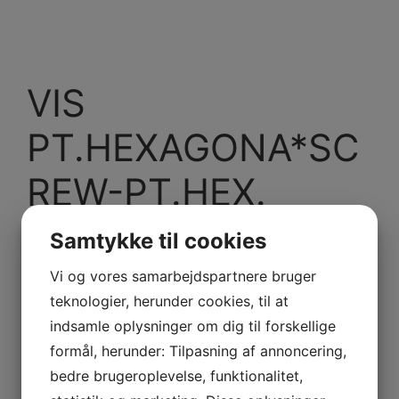
VIS
PT.HEXAGONA*SC
REW-PT.HEX.
Model/Varenr.: 241151630
Samtykke til cookies
22,43 dk
inkl. Moms
Vi og vores samarbejdspartnere bruger
17,94 dk
ex. Moms
teknologier, herunder cookies, til at
indsamle oplysninger om dig til forskellige
Bestillingsvare
formål, herunder: Tilpasning af annoncering,
bedre brugeroplevelse, funktionalitet,
-
+
Tilføj til kurv