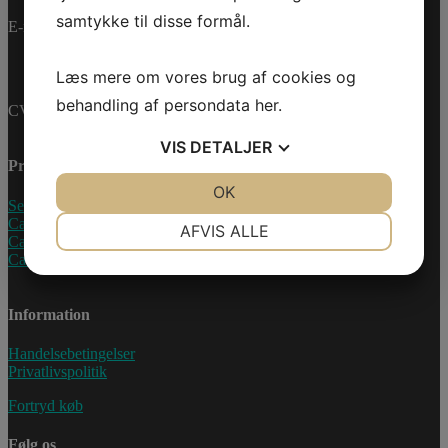
samtykke til disse formål.
E-mail:
info@jettrade.dk
Læs mere om vores brug af cookies og
behandling af persondata
her
.
CVR-nummer: 27233678
VIS
DETALJER
Produkter
JA
NEJ
OK
JA
NEJ
Sea-Doo Vandscooter
NØDVENDIGE
PRÆFERENCER
Can-Am ATV
AFVIS ALLE
Can-Am UTV
Can-Am Roadster
JA
NEJ
JA
NEJ
MARKETING
STATISTIK
Information
Handelsebetingelser
Privatlivspolitik
Fortryd køb
Følg os