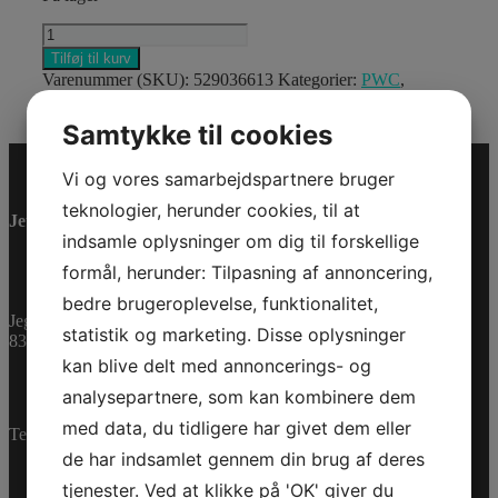
V800
DIAGNOSTIC
Tilføj til kurv
VCI
Varenummer (SKU):
529036613
Kategorier:
PWC
,
antal
Reservedele
Samtykke til cookies
Vi og vores samarbejdspartnere bruger
teknologier, herunder cookies, til at
Jet-Trade Powersport
indsamle oplysninger om dig til forskellige
formål, herunder: Tilpasning af annoncering,
bedre brugeroplevelse, funktionalitet,
Jegstrupvej 280
statistik og marketing. Disse oplysninger
8361 Hasselager
kan blive delt med annoncerings- og
analysepartnere, som kan kombinere dem
med data, du tidligere har givet dem eller
Telefon:
+45 70 200 600
de har indsamlet gennem din brug af deres
tjenester. Ved at klikke på 'OK' giver du