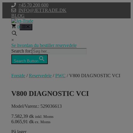
Hop
+45 70 200 600
til
INFO@JETTRADE.DK
indhold
BLOG
0
Menu
×
Se hvordan du bestiller reservedele
Search for:
Search Button
Forside
/
Reservedele
/
PWC
/ V800 DIAGNOSTIC VCI
V800 DIAGNOSTIC VCI
Model/Varenr.: 529036613
7.582,39 dk
inkl. Moms
6.065,91 dk
ex. Moms
På lager