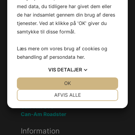
med data, du tidligere har givet dem eller
Jet-Trade Powersport
de har indsamlet gennem din brug af deres
tjenester. Ved at klikke på 'OK' giver du
Jegstrupvej 280
samtykke til disse formål.
8361 Hasselager
Telefon:
+45 70 200 600
Læs mere om vores brug af cookies og
E-mail:
info@jettrade.dk
behandling af persondata
her
.
CVR-nummer: 27233678
VIS
DETALJER
Produkter
JA
NEJ
OK
JA
NEJ
Sea-Doo Vandscooter
NØDVENDIGE
PRÆFERENCER
AFVIS ALLE
Can-Am ATV
JA
NEJ
JA
NEJ
Can-Am UTV
MARKETING
STATISTIK
Can-Am Roadster
Information