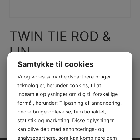
TWIN TIE ROD &
LIN
Samtykke til cookies
Model/Varenr.: 0461042
Vi og vores samarbejdspartnere bruger
Bestillingsvare
teknologier, herunder cookies, til at
indsamle oplysninger om dig til forskellige
formål, herunder: Tilpasning af annoncering,
Varenummer (SKU):
0461042
Kategorier:
PWC
,
Reservedele
bedre brugeroplevelse, funktionalitet,
statistik og marketing. Disse oplysninger
kan blive delt med annoncerings- og
analysepartnere, som kan kombinere dem