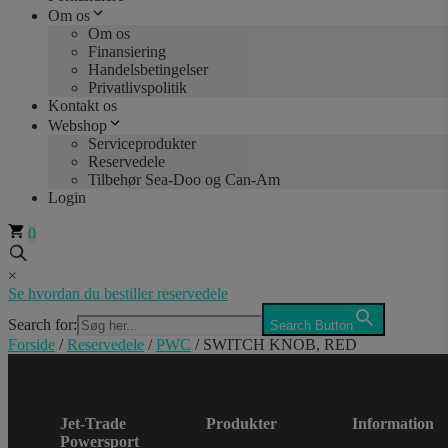
Om os
Om os
Finansiering
Handelsbetingelser
Privatlivspolitik
Kontakt os
Webshop
Serviceprodukter
Reservedele
Tilbehør Sea-Doo og Can-Am
Login
0
×
Se hvordan du bestiller reservedele
Search for:
Search Button
Forside
/
Reservedele
/
PWC
/ SWITCH KNOB, RED
Jet-Trade
Produkter
Information
Powersport