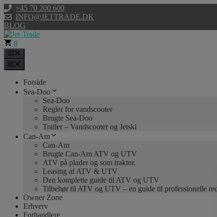
Hop
+45 70 200 600
til
INFO@JETTRADE.DK
indhold
BLOG
0
Menu
Menu
Forside
Sea-Doo
Sea-Doo
Regler for vandscooter
Brugte Sea-Doo
Trailer – Vandscooter og Jetski
Can-Am
Can-Am
Brugte Can-Am ATV og UTV
ATV på plader og som traktor.
Leasing af ATV & UTV
Den komplette guide til ATV og UTV
Tilbehør til ATV og UTV – en guide til professionelle r
Owner Zone
Erhverv
Forhandlere