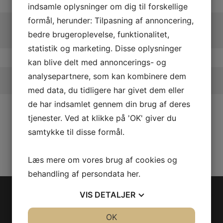
indsamle oplysninger om dig til forskellige
formål, herunder: Tilpasning af annoncering,
bedre brugeroplevelse, funktionalitet,
statistik og marketing. Disse oplysninger
kan blive delt med annoncerings- og
analysepartnere, som kan kombinere dem
med data, du tidligere har givet dem eller
de har indsamlet gennem din brug af deres
tjenester. Ved at klikke på 'OK' giver du
samtykke til disse formål.
Læs mere om vores brug af cookies og
behandling af persondata
her
.
SWITCH KNOB, RED
VIS
DETALJER
Følg os
Model/Varenr.: 277001802
JA
NEJ
OK
JA
NEJ