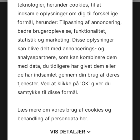
teknologier, herunder cookies, til at
indsamle oplysninger om dig til forskellige
Jet-Trade Powersport
formål, herunder: Tilpasning af annoncering,
bedre brugeroplevelse, funktionalitet,
Jegstrupvej 280
statistik og marketing. Disse oplysninger
8361 Hasselager
kan blive delt med annoncerings- og
Telefon:
+45 70 200 600
analysepartnere, som kan kombinere dem
E-mail:
info@jettrade.dk
med data, du tidligere har givet dem eller
CVR-nummer: 27233678
de har indsamlet gennem din brug af deres
Produkter
tjenester. Ved at klikke på 'OK' giver du
samtykke til disse formål.
Sea-Doo Vandscooter
Can-Am ATV
Læs mere om vores brug af cookies og
Can-Am UTV
behandling af persondata
her
.
Can-Am Roadster
VIS
DETALJER
Information