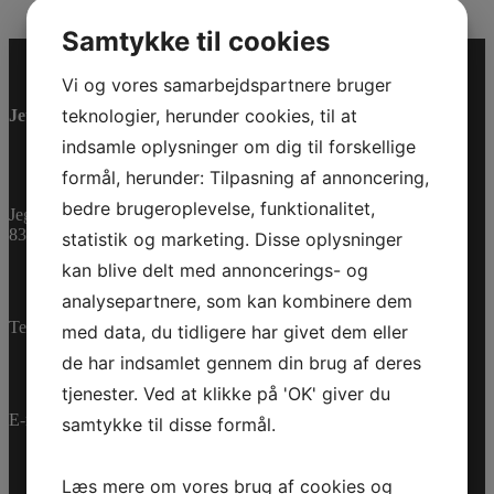
Samtykke til cookies
Vi og vores samarbejdspartnere bruger
teknologier, herunder cookies, til at
Jet-Trade Powersport
indsamle oplysninger om dig til forskellige
formål, herunder: Tilpasning af annoncering,
bedre brugeroplevelse, funktionalitet,
Jegstrupvej 280
8361 Hasselager
statistik og marketing. Disse oplysninger
kan blive delt med annoncerings- og
analysepartnere, som kan kombinere dem
Telefon:
+45 70 200 600
med data, du tidligere har givet dem eller
de har indsamlet gennem din brug af deres
tjenester. Ved at klikke på 'OK' giver du
E-mail:
info@jettrade.dk
samtykke til disse formål.
Læs mere om vores brug af cookies og