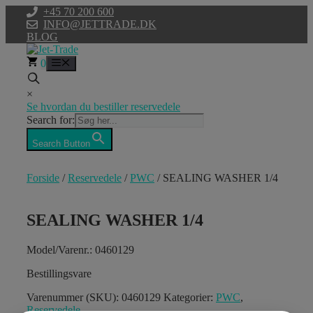
Hop
+45 70 200 600
til
INFO@JETTRADE.DK
indhold
BLOG
0
Menu
×
Se hvordan du bestiller reservedele
Search for:
Search Button
Forside
/
Reservedele
/
PWC
/ SEALING WASHER 1/4
SEALING WASHER 1/4
Model/Varenr.: 0460129
Bestillingsvare
Varenummer (SKU):
0460129
Kategorier:
PWC
,
Reservedele