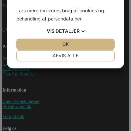
E-mail:
info@jettrade.dk
Læs mere om vores brug af cookies og
behandling af persondata
her
.
CVR-nummer: 27233678
VIS
DETALJER
JA
NEJ
OK
JA
NEJ
Produkter
NØDVENDIGE
PRÆFERENCER
AFVIS ALLE
Sea-Doo Vandscooter
Can-Am ATV
JA
NEJ
JA
NEJ
Can-Am UTV
Can-Am Roadster
MARKETING
STATISTIK
Information
Handelsebetingelser
Privatlivspolitik
Fortryd køb
Følg os