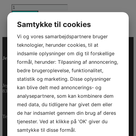
SEA-
DOO
Tilføj til kurv
CLASSIC
Varenummer (SKU):
2866771280
Kategorier:
PWC
,
Samtykke til cookies
POLO
Reservedele
H/M
TG/XL
Vi og vores samarbejdspartnere bruger
antal
teknologier, herunder cookies, til at
indsamle oplysninger om dig til forskellige
Jet-Trade Powersport
formål, herunder: Tilpasning af annoncering,
bedre brugeroplevelse, funktionalitet,
statistik og marketing. Disse oplysninger
Jegstrupvej 280
kan blive delt med annoncerings- og
8361 Hasselager
analysepartnere, som kan kombinere dem
med data, du tidligere har givet dem eller
de har indsamlet gennem din brug af deres
Telefon:
+45 70 200 600
tjenester. Ved at klikke på 'OK' giver du
samtykke til disse formål.