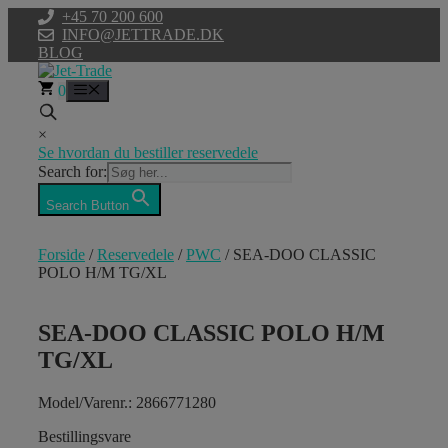
Hop
+45 70 200 600
til
INFO@JETTRADE.DK
indhold
BLOG
0
Menu
×
Se hvordan du bestiller reservedele
Search for:
Search Button
Forside
/
Reservedele
/
PWC
/ SEA-DOO CLASSIC
POLO H/M TG/XL
SEA-DOO CLASSIC POLO H/M
TG/XL
Model/Varenr.: 2866771280
Bestillingsvare