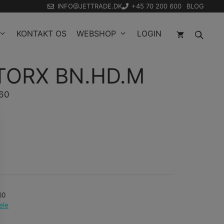
INFO@JETTRADE.DK
+45 70 200 600
BLOG
KONTAKT OS
WEBSHOP
LOGIN
TORX BN.HD.M
360
60
ele