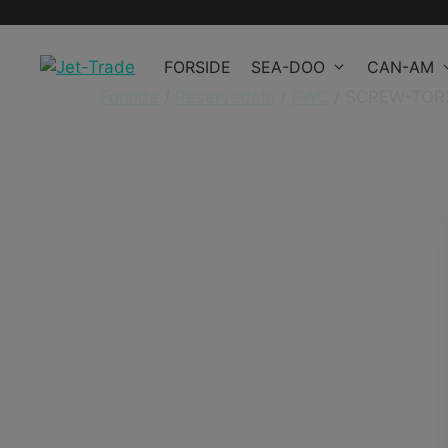
Hop
til
FORSIDE
SEA-DOO
CAN-AM
indhold
Forside
/
Reservedele
/
PWC
/ SCREW-TOR