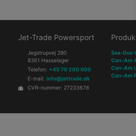
Jet-Trade Powersport
Produk
Jegstrupvej 280
Sea-Doo 
8361 Hasselager
Can-Am 
Can-Am 
Telefon:
+45 70 200 600
Can-Am R
E-mail:
info@jettrade.dk
CVR-nummer: 27233678