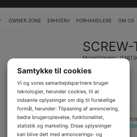
OWNER ZONE
ERHVERV
FORHANDLERE
OM OS
X BN.HD.M
SCREW-
Model/Varenr.: 0461
Samtykke til cookies
19,13 dk
inkl. Moms
15,30 dk
ex. Moms
Vi og vores samarbejdspartnere bruger
teknologier, herunder cookies, til at
Bestillingsvare
indsamle oplysninger om dig til forskellige
formål, herunder: Tilpasning af annoncering,
bedre brugeroplevelse, funktionalitet,
Varenummer (SKU):
04613
statistik og marketing. Disse oplysninger
Kategorier:
PWC
,
Reserved
kan blive delt med annoncerings- og