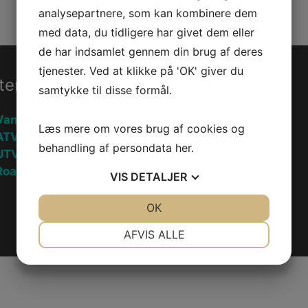
analysepartnere, som kan kombinere dem
med data, du tidligere har givet dem eller
de har indsamlet gennem din brug af deres
tjenester. Ved at klikke på 'OK' giver du
ter
Information
samtykke til disse formål.
Vandscooter
Handelsebetingelser
Læs mere om vores brug af cookies og
ATV
Privatlivspolitik
behandling af persondata
her
.
UTV
oadster
Fortryd køb
VIS
DETALJER
JA
NEJ
OK
JA
NEJ
NØDVENDIGE
PRÆFERENCER
AFVIS ALLE
JA
NEJ
JA
NEJ
MARKETING
STATISTIK