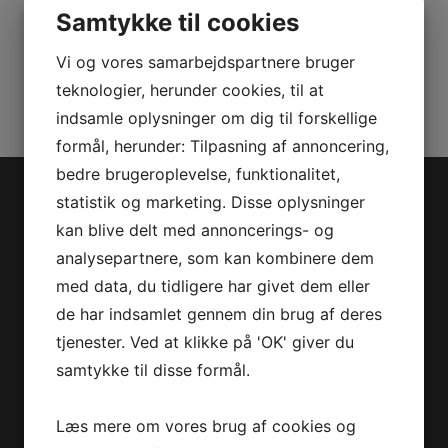
Samtykke til cookies
Varenummer (SKU):
0461297
Vi og vores samarbejdspartnere bruger
Kategorier:
PWC
,
Reservedele
teknologier, herunder cookies, til at
indsamle oplysninger om dig til forskellige
formål, herunder: Tilpasning af annoncering,
bedre brugeroplevelse, funktionalitet,
statistik og marketing. Disse oplysninger
Jet-Trade Powersport
kan blive delt med annoncerings- og
analysepartnere, som kan kombinere dem
Jegstrupvej 280
med data, du tidligere har givet dem eller
8361 Hasselager
de har indsamlet gennem din brug af deres
Telefon:
+45 70 200 600
tjenester. Ved at klikke på 'OK' giver du
E-mail:
info@jettrade.dk
samtykke til disse formål.
CVR-nummer: 27233678
Produkter
Læs mere om vores brug af cookies og