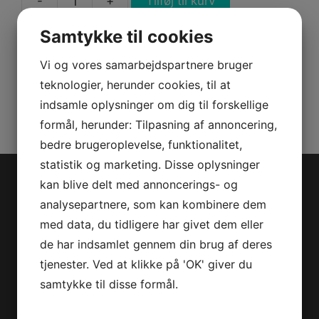
-
+
Tilføj til kurv
RPM
CARRYING
Samtykke til cookies
BAG
W
Vi og vores samarbejdspartnere bruger
Varenummer (SKU):
B107390009
WHEELS
teknologier, herunder cookies, til at
Kategorier:
PWC
,
Reservedele
FOR
indsamle oplysninger om dig til forskellige
SEA
formål, herunder: Tilpasning af annoncering,
ISUP
bedre brugeroplevelse, funktionalitet,
antal
statistik og marketing. Disse oplysninger
kan blive delt med annoncerings- og
Jet-Trade Powersport
analysepartnere, som kan kombinere dem
med data, du tidligere har givet dem eller
Jegstrupvej 280
de har indsamlet gennem din brug af deres
8361 Hasselager
tjenester. Ved at klikke på 'OK' giver du
Telefon:
+45 70 200 600
samtykke til disse formål.
E-mail:
info@jettrade.dk
CVR-nummer: 27233678