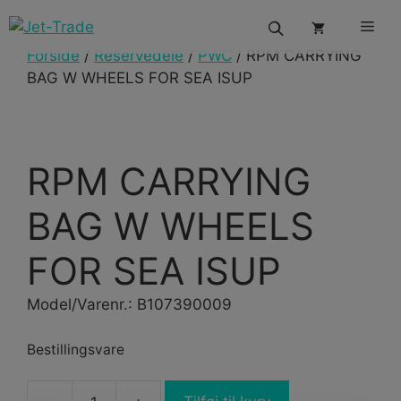
Hop
Men
til
indhold
Forside
/
Reservedele
/
PWC
/ RPM CARRYING
BAG W WHEELS FOR SEA ISUP
RPM CARRYING
BAG W WHEELS
FOR SEA ISUP
Model/Varenr.: B107390009
Bestillingsvare