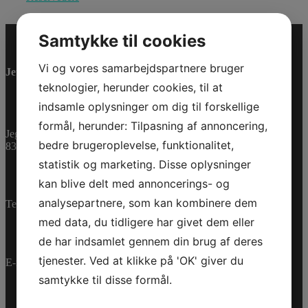
Samtykke til cookies
Vi og vores samarbejdspartnere bruger
Jet-Trade Powersport
teknologier, herunder cookies, til at
indsamle oplysninger om dig til forskellige
formål, herunder: Tilpasning af annoncering,
Jegstrupvej 280
bedre brugeroplevelse, funktionalitet,
8361 Hasselager
statistik og marketing. Disse oplysninger
kan blive delt med annoncerings- og
analysepartnere, som kan kombinere dem
Telefon:
+45 70 200 600
med data, du tidligere har givet dem eller
de har indsamlet gennem din brug af deres
tjenester. Ved at klikke på 'OK' giver du
E-mail:
info@jettrade.dk
samtykke til disse formål.