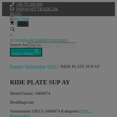
Hop
+45 70 200 600
til
INFO@JETTRADE.DK
indhold
BLOG
0
Menu
×
Se hvordan du bestiller reservedele
Search for:
Search Button
Forside
/
Reservedele
/
PWC
/ RIDE PLATE SUP AY
RIDE PLATE SUP AY
Model/Varenr.: 0460874
Bestillingsvare
Varenummer (SKU):
0460874
Kategorier:
PWC
,
Reservedele