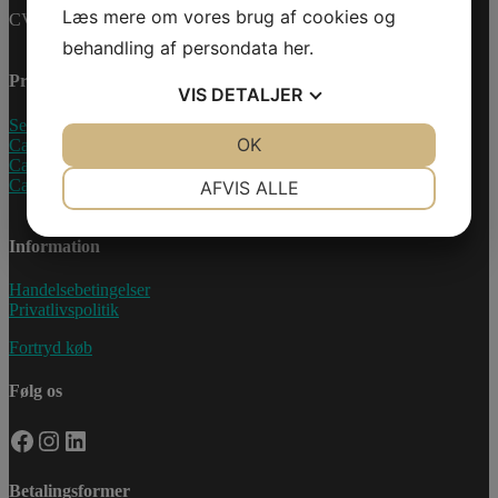
Læs mere om vores brug af cookies og
CVR-nummer: 27233678
behandling af persondata
her
.
Produkter
VIS
DETALJER
Sea-Doo Vandscooter
JA
NEJ
OK
JA
NEJ
Can-Am ATV
Can-Am UTV
NØDVENDIGE
PRÆFERENCER
Can-Am Roadster
AFVIS ALLE
JA
NEJ
JA
NEJ
Information
MARKETING
STATISTIK
Handelsebetingelser
Privatlivspolitik
Fortryd køb
Følg os
Facebook
Instagram
LinkedIn
Betalingsformer