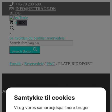
Hop
+45 70 200 600
til
INFO@JETTRADE.DK
indhold
BLOG
0
Menu
×
Se hvordan du bestiller reservedele
Search for:
Search Button
Forside
/
Reservedele
/
PWC
/ PLATE RIDE/PORT
PLATE
RIDE/PORT
Jet-Trade Powersport
Samtykke til cookies
Model/Varenr.: 0460017
Bestillingsvare
Vi og vores samarbejdspartnere bruger