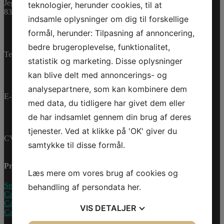
Varenummer (SKU):
Jegstrupvej 280
teknologier, herunder cookies, til at
0460017
Kategorier:
PWC
,
8361 Hasselager
indsamle oplysninger om dig til forskellige
Reservedele
formål, herunder: Tilpasning af annoncering,
bedre brugeroplevelse, funktionalitet,
Telefon:
+45 70 200 600
statistik og marketing. Disse oplysninger
kan blive delt med annoncerings- og
analysepartnere, som kan kombinere dem
E-mail:
info@jettrade.dk
med data, du tidligere har givet dem eller
de har indsamlet gennem din brug af deres
tjenester. Ved at klikke på 'OK' giver du
CVR-nummer: 27233678
samtykke til disse formål.
Produkter
Læs mere om vores brug af cookies og
Sea-Doo Vandscooter
behandling af persondata
her
.
Can-Am ATV
Can-Am UTV
VIS
DETALJER
Can-Am Roadster