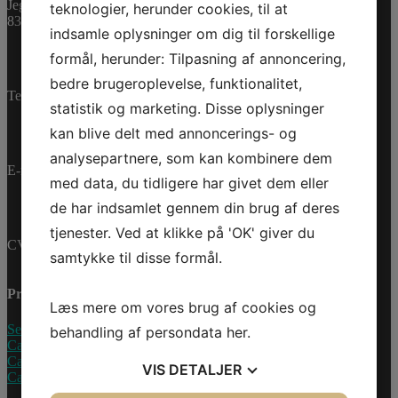
Jegstrupvej 280
teknologier, herunder cookies, til at
Bestillingsvare
8361 Hasselager
indsamle oplysninger om dig til forskellige
PLASTIC
formål, herunder: Tilpasning af annoncering,
BUSHING
Tilføj til kurv
antal
bedre brugeroplevelse, funktionalitet,
Varenummer (SKU):
Telefon:
+45 70 200 600
293900010
Kategorier:
statistik og marketing. Disse oplysninger
PWC
,
Reservedele
kan blive delt med annoncerings- og
analysepartnere, som kan kombinere dem
E-mail:
info@jettrade.dk
med data, du tidligere har givet dem eller
de har indsamlet gennem din brug af deres
tjenester. Ved at klikke på 'OK' giver du
CVR-nummer: 27233678
samtykke til disse formål.
Produkter
Læs mere om vores brug af cookies og
Sea-Doo Vandscooter
behandling af persondata
her
.
Can-Am ATV
Can-Am UTV
VIS
DETALJER
Can-Am Roadster