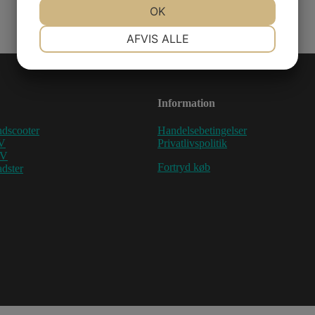
JA
NEJ
OK
JA
NEJ
NØDVENDIGE
PRÆFERENCER
AFVIS ALLE
JA
NEJ
JA
NEJ
MARKETING
STATISTIK
Information
dscooter
Handelsebetingelser
V
Privatlivspolitik
TV
Fortryd køb
dster