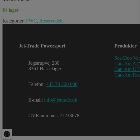
På lager
Kategorier:
PWC
,
Reservedele
Jet-Trade Powersport
Produkter
Sea-Doo Van
Jegstrupvej 280
Can-Am AT
8361 Hasselager
Can-Am U
Can-Am Roa
Telefon:
+45 70 200 600
E-mail:
info@jettrade.dk
CVR-nummer: 27233678