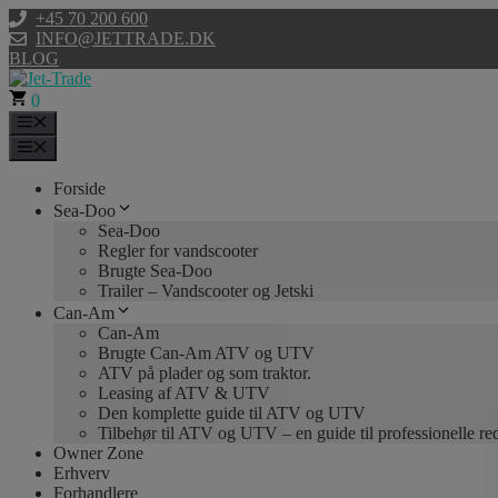
Hop
+45 70 200 600
til
INFO@JETTRADE.DK
indhold
BLOG
0
Menu
Menu
Forside
Sea-Doo
Sea-Doo
Regler for vandscooter
Brugte Sea-Doo
Trailer – Vandscooter og Jetski
Can-Am
Can-Am
Brugte Can-Am ATV og UTV
ATV på plader og som traktor.
Leasing af ATV & UTV
Den komplette guide til ATV og UTV
Tilbehør til ATV og UTV – en guide til professionelle r
Owner Zone
Erhverv
Forhandlere