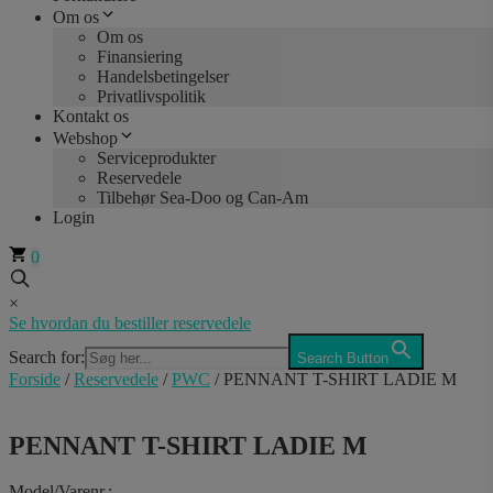
Om os
Om os
Finansiering
Handelsbetingelser
Privatlivspolitik
Kontakt os
Webshop
Serviceprodukter
Reservedele
Tilbehør Sea-Doo og Can-Am
Login
0
×
Se hvordan du bestiller reservedele
Search for:
Search Button
Forside
/
Reservedele
/
PWC
/ PENNANT T-SHIRT LADIE M
PENNANT T-SHIRT LADIE M
Model/Varenr.: