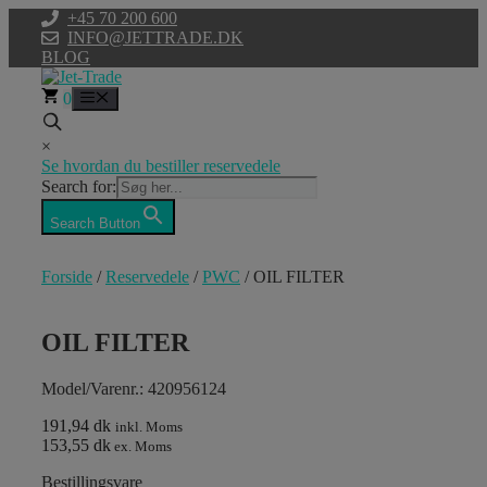
Hop
+45 70 200 600
til
INFO@JETTRADE.DK
indhold
BLOG
0
Menu
×
Se hvordan du bestiller reservedele
Search for:
Search Button
Forside
/
Reservedele
/
PWC
/ OIL FILTER
OIL FILTER
Model/Varenr.: 420956124
191,94 dk
inkl. Moms
153,55 dk
ex. Moms
Bestillingsvare