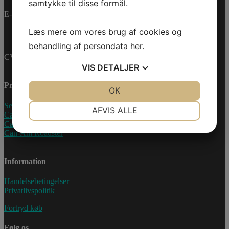
samtykke til disse formål.
E-mail:
info@jettrade.dk
Læs mere om vores brug af cookies og
behandling af persondata
her
.
CVR-nummer: 27233678
VIS
DETALJER
Produkter
JA
NEJ
OK
JA
NEJ
Sea-Doo Vandscooter
NØDVENDIGE
PRÆFERENCER
AFVIS ALLE
Can-Am ATV
Can-Am UTV
JA
NEJ
JA
NEJ
Can-Am Roadster
MARKETING
STATISTIK
Information
Handelsebetingelser
Privatlivspolitik
Fortryd køb
Følg os