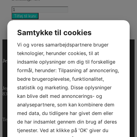
OIL
FILTER
Tilføj til kurv
antal
Varenummer (SKU):
420956124
Kategorier:
PWC
,
Reservedele
Samtykke til cookies
Vi og vores samarbejdspartnere bruger
teknologier, herunder cookies, til at
Jet-Trade Powersport
indsamle oplysninger om dig til forskellige
formål, herunder: Tilpasning af annoncering,
bedre brugeroplevelse, funktionalitet,
statistik og marketing. Disse oplysninger
Jegstrupvej 280
8361 Hasselager
kan blive delt med annoncerings- og
analysepartnere, som kan kombinere dem
med data, du tidligere har givet dem eller
Telefon:
+45 70 200 600
de har indsamlet gennem din brug af deres
tjenester. Ved at klikke på 'OK' giver du