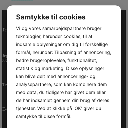
Samtykke til cookies
Vi og vores samarbejdspartnere bruger
Jet-Trade Powersport
teknologier, herunder cookies, til at
indsamle oplysninger om dig til forskellige
formål, herunder: Tilpasning af annoncering,
Jegstrupvej 280
bedre brugeroplevelse, funktionalitet,
8361 Hasselager
statistik og marketing. Disse oplysninger
kan blive delt med annoncerings- og
analysepartnere, som kan kombinere dem
Telefon:
+45 70 200 600
med data, du tidligere har givet dem eller
de har indsamlet gennem din brug af deres
tjenester. Ved at klikke på 'OK' giver du
E-mail:
info@jettrade.dk
samtykke til disse formål.