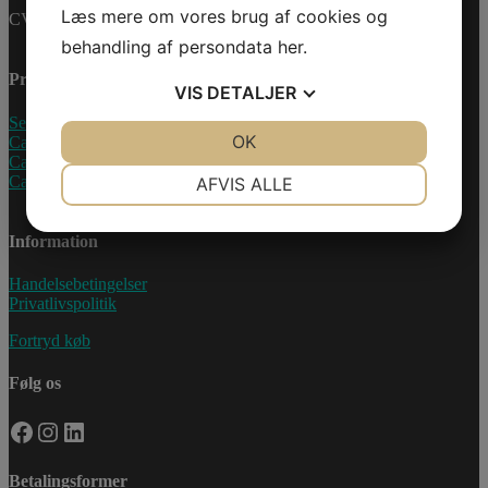
Læs mere om vores brug af cookies og
CVR-nummer: 27233678
behandling af persondata
her
.
Produkter
VIS
DETALJER
Sea-Doo Vandscooter
JA
NEJ
OK
JA
NEJ
Can-Am ATV
Can-Am UTV
NØDVENDIGE
PRÆFERENCER
Can-Am Roadster
AFVIS ALLE
JA
NEJ
JA
NEJ
Information
MARKETING
STATISTIK
Handelsebetingelser
Privatlivspolitik
Fortryd køb
Følg os
Facebook
Instagram
LinkedIn
Betalingsformer