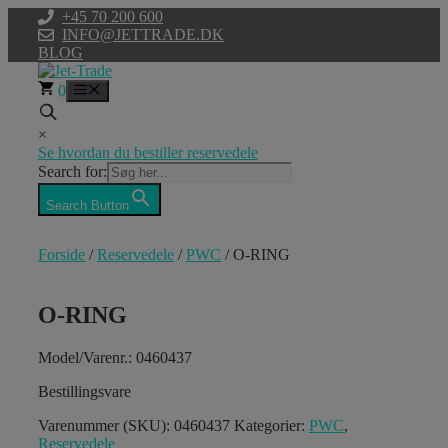
Hop
+45 70 200 600
til
INFO@JETTRADE.DK
indhold
BLOG
0
Menu
×
Se hvordan du bestiller reservedele
Search for:
Search Button
Forside
/
Reservedele
/
PWC
/ O-RING
O-RING
Model/Varenr.: 0460437
Bestillingsvare
Varenummer (SKU):
0460437
Kategorier:
PWC
,
Reservedele