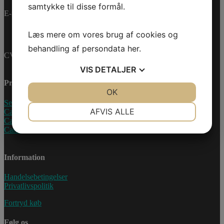
samtykke til disse formål.
E-mail:
info@jettrade.dk
Læs mere om vores brug af cookies og
behandling af persondata
her
.
CVR-nummer: 27233678
VIS
DETALJER
Produkter
JA
NEJ
OK
JA
NEJ
Sea-Doo Vandscooter
NØDVENDIGE
PRÆFERENCER
AFVIS ALLE
Can-Am ATV
Can-Am UTV
JA
NEJ
JA
NEJ
Can-Am Roadster
MARKETING
STATISTIK
Information
Handelsebetingelser
Privatlivspolitik
Fortryd køb
Følg os