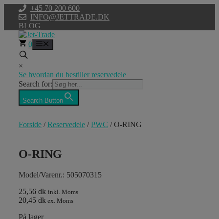
Hop
+45 70 200 600
til
INFO@JETTRADE.DK
indhold
BLOG
0
Menu
×
Se hvordan du bestiller reservedele
Search for:
Search Button
Forside
/
Reservedele
/
PWC
/ O-RING
O-RING
Model/Varenr.: 505070315
25,56 dk
inkl. Moms
20,45 dk
ex. Moms
På lager