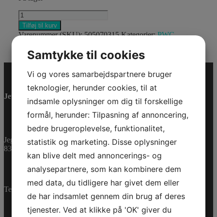
O-
RING
Tilføj til kurv
antal
Varenummer (SKU):
505070315
Kategorier:
PWC
,
Reservedele
Samtykke til cookies
Vi og vores samarbejdspartnere bruger
teknologier, herunder cookies, til at
Jet-Trade Powersport
indsamle oplysninger om dig til forskellige
formål, herunder: Tilpasning af annoncering,
bedre brugeroplevelse, funktionalitet,
Jegstrupvej 280
statistik og marketing. Disse oplysninger
8361 Hasselager
kan blive delt med annoncerings- og
analysepartnere, som kan kombinere dem
med data, du tidligere har givet dem eller
Telefon:
+45 70 200 600
de har indsamlet gennem din brug af deres
tjenester. Ved at klikke på 'OK' giver du