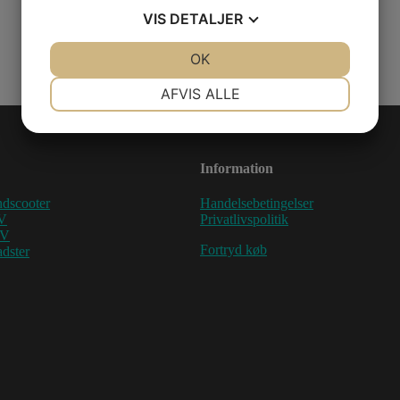
VIS
DETALJER
JA
NEJ
OK
JA
NEJ
NØDVENDIGE
PRÆFERENCER
AFVIS ALLE
JA
NEJ
JA
NEJ
MARKETING
STATISTIK
Information
dscooter
Handelsebetingelser
V
Privatlivspolitik
TV
Fortryd køb
dster