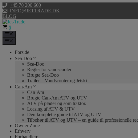
Hop
+45 70 200 600
til
INFO@JETTRADE.DK
indhold
BLOG
0
Menu
Menu
Forside
Sea-Doo
Sea-Doo
Regler for vandscooter
Brugte Sea-Doo
Trailer – Vandscooter og Jetski
Can-Am
Can-Am
Brugte Can-Am ATV og UTV
ATV på plader og som traktor.
Leasing af ATV & UTV
Den komplette guide til ATV og UTV
Tilbehør til ATV og UTV – en guide til professionelle r
Owner Zone
Erhverv
Forhandlere