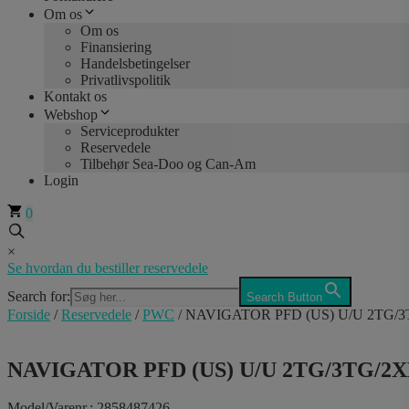
Om os
Om os
Finansiering
Handelsbetingelser
Privatlivspolitik
Kontakt os
Webshop
Serviceprodukter
Reservedele
Tilbehør Sea-Doo og Can-Am
Login
0
×
Se hvordan du bestiller reservedele
Search for:
Search Button
Forside
/
Reservedele
/
PWC
/ NAVIGATOR PFD (US) U/U 2TG/
NAVIGATOR PFD (US) U/U 2TG/3TG/2
Model/Varenr.: 2858487426