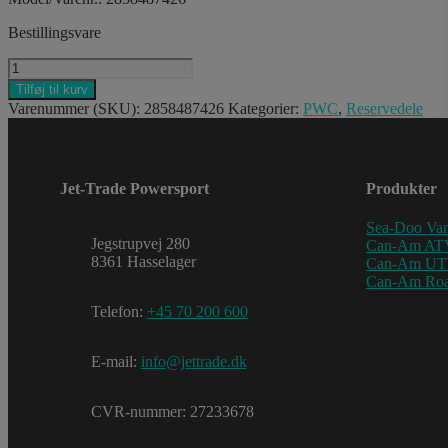
Bestillingsvare
NAVIGATOR
PFD
Tilføj til kurv
(US)
Varenummer (SKU):
2858487426
Kategorier:
PWC
,
Reservedele
U/U
2TG/3TG/2XL3XL
antal
Jet-Trade Powersport
Produkter
Sea-Doo Van
Jegstrupvej 280
Can-Am AT
8361 Hasselager
Can-Am U
Can-Am Roa
Telefon:
+45 70 200 600
E-mail:
info@jettrade.dk
CVR-nummer: 27233678