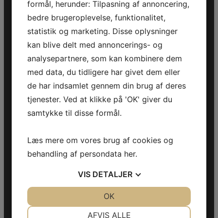
Jegstrupvej 280
formål, herunder: Tilpasning af annoncering,
8361 Hasselager
bedre brugeroplevelse, funktionalitet,
Telefon:
+45 70 200 600
statistik og marketing. Disse oplysninger
kan blive delt med annoncerings- og
E-mail:
info@jettrade.dk
analysepartnere, som kan kombinere dem
CVR-nummer: 27233678
med data, du tidligere har givet dem eller
de har indsamlet gennem din brug af deres
Produkter
tjenester. Ved at klikke på 'OK' giver du
Sea-Doo Vandscooter
samtykke til disse formål.
Can-Am ATV
Can-Am UTV
Can-Am Roadster
Læs mere om vores brug af cookies og
behandling af persondata
her
.
Information
VIS
DETALJER
Handelsebetingelser
Privatlivspolitik
JA
NEJ
OK
JA
NEJ
Fortryd køb
NØDVENDIGE
PRÆFERENCER
AFVIS ALLE