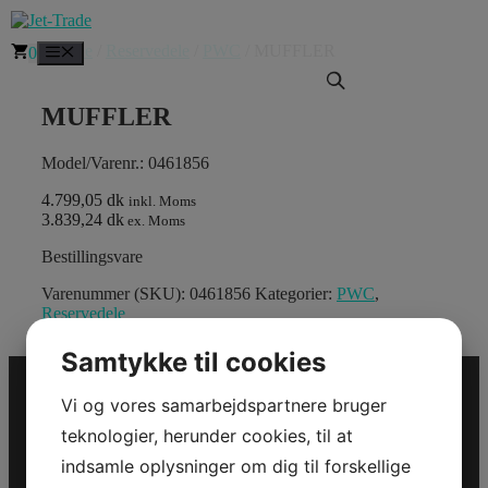
Hop
til
Forside
/
Reservedele
/
PWC
/ MUFFLER
Menu
0
indhold
MUFFLER
Model/Varenr.: 0461856
4.799,05 dk
inkl. Moms
3.839,24 dk
ex. Moms
Bestillingsvare
Varenummer (SKU):
0461856
Kategorier:
PWC
,
Reservedele
Samtykke til cookies
Vi og vores samarbejdspartnere bruger
Jet-Trade Powersport
teknologier, herunder cookies, til at
indsamle oplysninger om dig til forskellige