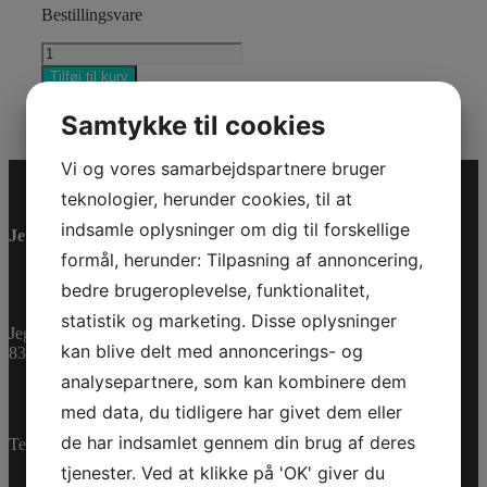
Bestillingsvare
MOTION
PFD
Tilføj til kurv
(EU)
Varenummer (SKU):
2858781690
Kategorier:
PWC
,
H/M
Reservedele
Samtykke til cookies
3TG/3XL
antal
Vi og vores samarbejdspartnere bruger
teknologier, herunder cookies, til at
indsamle oplysninger om dig til forskellige
Jet-Trade Powersport
formål, herunder: Tilpasning af annoncering,
bedre brugeroplevelse, funktionalitet,
statistik og marketing. Disse oplysninger
Jegstrupvej 280
kan blive delt med annoncerings- og
8361 Hasselager
analysepartnere, som kan kombinere dem
med data, du tidligere har givet dem eller
de har indsamlet gennem din brug af deres
Telefon:
+45 70 200 600
tjenester. Ved at klikke på 'OK' giver du