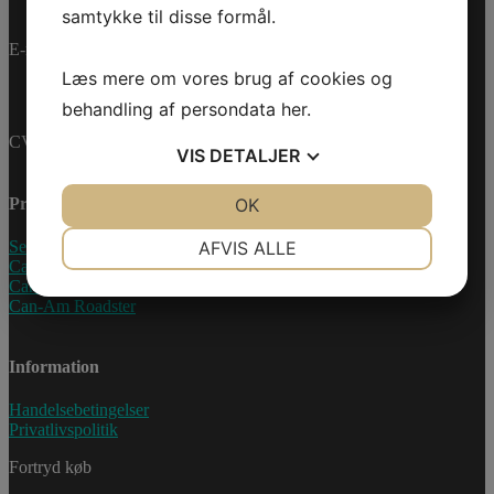
samtykke til disse formål.
E-mail:
info@jettrade.dk
Læs mere om vores brug af cookies og
behandling af persondata
her
.
CVR-nummer: 27233678
VIS
DETALJER
JA
NEJ
OK
JA
NEJ
Produkter
NØDVENDIGE
PRÆFERENCER
AFVIS ALLE
Sea-Doo Vandscooter
Can-Am ATV
JA
NEJ
JA
NEJ
Can-Am UTV
Can-Am Roadster
MARKETING
STATISTIK
Information
Handelsebetingelser
Privatlivspolitik
Fortryd køb