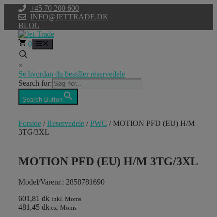
Hop
+45 70 200 600
til
INFO@JETTRADE.DK
indhold
BLOG
0
Menu
×
Se hvordan du bestiller reservedele
Search for:
Search Button
Forside
/
Reservedele
/
PWC
/ MOTION PFD (EU) H/M
3TG/3XL
MOTION PFD (EU) H/M 3TG/3XL
Model/Varenr.: 2858781690
601,81 dk
inkl. Moms
481,45 dk
ex. Moms