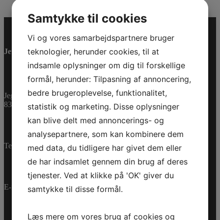
Samtykke til cookies
Vi og vores samarbejdspartnere bruger
teknologier, herunder cookies, til at
Jet-Trade Powersport
indsamle oplysninger om dig til forskellige
formål, herunder: Tilpasning af annoncering,
bedre brugeroplevelse, funktionalitet,
Jegstrupvej 280
8361 Hasselager
statistik og marketing. Disse oplysninger
kan blive delt med annoncerings- og
analysepartnere, som kan kombinere dem
Telefon:
+45 70 200 600
med data, du tidligere har givet dem eller
de har indsamlet gennem din brug af deres
tjenester. Ved at klikke på 'OK' giver du
E-mail:
info@jettrade.dk
samtykke til disse formål.
Læs mere om vores brug af cookies og