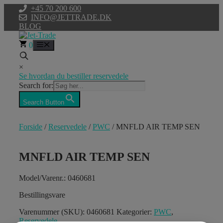
Hop
+45 70 200 600
til
INFO@JETTRADE.DK
indhold
BLOG
0
Menu
×
Se hvordan du bestiller reservedele
Search for:
Search Button
Forside
/
Reservedele
/
PWC
/ MNFLD AIR TEMP SEN
MNFLD AIR TEMP SEN
Model/Varenr.: 0460681
Bestillingsvare
Varenummer (SKU):
0460681
Kategorier:
PWC
,
Reservedele