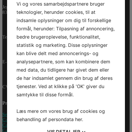
Model/Varenr.: 2882011407
Vi og vores samarbejdspartnere bruger
Jegstrupvej 280
teknologier, herunder cookies, til at
8361 Hasselager
1.388,79 dk
inkl. Moms
1.111,03 dk
ex. Moms
indsamle oplysninger om dig til forskellige
På lager
formål, herunder: Tilpasning af annoncering,
bedre brugeroplevelse, funktionalitet,
Telefon:
+45 70 200 600
MEN
S
statistik og marketing. Disse oplysninger
Tilføj til kurv
NEOPRENE
Varenummer (SKU):
kan blive delt med annoncerings- og
RIDING
2882011407
Kategorier:
JKT
PWC
,
Reservedele
analysepartnere, som kan kombinere dem
E-mail:
info@jettrade.dk
2XL
med data, du tidligere har givet dem eller
antal
de har indsamlet gennem din brug af deres
tjenester. Ved at klikke på 'OK' giver du
CVR-nummer: 27233678
samtykke til disse formål.
Produkter
Læs mere om vores brug af cookies og
Sea-Doo Vandscooter
behandling af persondata
her
.
Can-Am ATV
Can-Am UTV
Can-Am Roadster
VIS
DETALJER