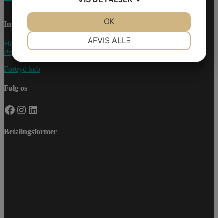
JA
NEJ
OK
JA
NEJ
Information
NØDVENDIGE
PRÆFERENCER
AFVIS ALLE
Handelsebetingelser
Privatlivspolitik
JA
NEJ
JA
NEJ
Fortryd køb
MARKETING
STATISTIK
Følg os
Facebook
Instagram
LinkedIn
Betalingsformer