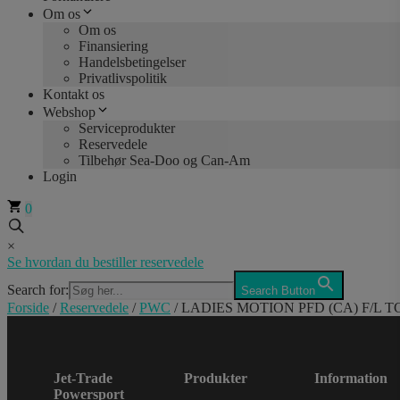
Om os
Om os
Finansiering
Handelsbetingelser
Privatlivspolitik
Kontakt os
Webshop
Serviceprodukter
Reservedele
Tilbehør Sea-Doo og Can-Am
Login
0
×
Se hvordan du bestiller reservedele
Search for:
Search Button
Forside
/
Reservedele
/
PWC
/ LADIES MOTION PFD (CA) F/L T
Jet-Trade
Produkter
Information
Powersport