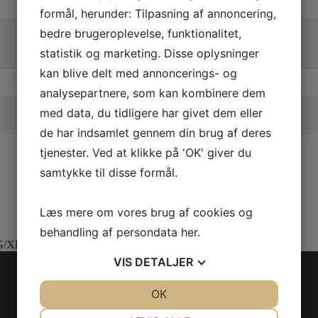
formål, herunder: Tilpasning af annoncering,
bedre brugeroplevelse, funktionalitet,
statistik og marketing. Disse oplysninger
kan blive delt med annoncerings- og
analysepartnere, som kan kombinere dem
med data, du tidligere har givet dem eller
de har indsamlet gennem din brug af deres
tjenester. Ved at klikke på 'OK' giver du
samtykke til disse formål.
Læs mere om vores brug af cookies og
behandling af persondata
her
.
G/XL
VIS
DETALJER
LADIES MOTION PFD 
JA
NEJ
OK
JA
NEJ
Følg os
Model/Varenr.: 2858801236
NØDVENDIGE
PRÆFERENCER