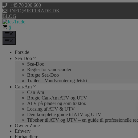
Hop
+45 70 200 600
til
INFO@JETTRADE.DK
indhold
BLOG
0
Menu
Menu
Forside
Sea-Doo
Sea-Doo
Regler for vandscooter
Brugte Sea-Doo
Trailer – Vandscooter og Jetski
Can-Am
Can-Am
Brugte Can-Am ATV og UTV
ATV på plader og som traktor.
Leasing af ATV & UTV
Den komplette guide til ATV og UTV
Tilbehør til ATV og UTV – en guide til professionelle r
Owner Zone
Erhverv
Forhandlere