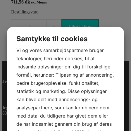
711,56 dk
ex. Moms
Bestillingsvare
Tilføj til kurv
LADIES
FREEWAVE
Samtykke til cookies
PFD
(EU)
Varenummer (SKU):
2858691290
Vi og vores samarbejdspartnere bruger
F/L
Kategorier:
PWC
,
Reservedele
TG/XL
teknologier, herunder cookies, til at
antal
indsamle oplysninger om dig til forskellige
formål, herunder: Tilpasning af annoncering,
Jet-Trade Powersport
bedre brugeroplevelse, funktionalitet,
statistik og marketing. Disse oplysninger
kan blive delt med annoncerings- og
analysepartnere, som kan kombinere dem
Jegstrupvej 280
8361 Hasselager
med data, du tidligere har givet dem eller
de har indsamlet gennem din brug af deres