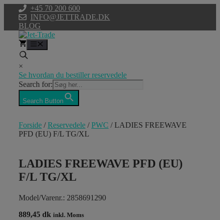
Hop
+45 70 200 600
til
INFO@JETTRADE.DK
indhold
BLOG
Menu
×
Se hvordan du bestiller reservedele
Search for:
Search Button
Forside
/
Reservedele
/
PWC
/ LADIES FREEWAVE
PFD (EU) F/L TG/XL
LADIES FREEWAVE PFD (EU)
F/L TG/XL
Model/Varenr.: 2858691290
889,45 dk
inkl. Moms