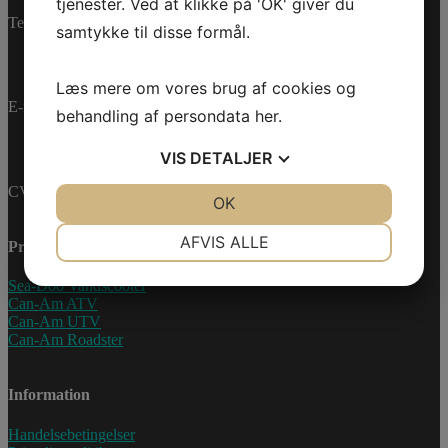
tjenester. Ved at klikke på 'OK' giver du
Telefon:
+45 70 200 600
samtykke til disse formål.
Læs mere om vores brug af cookies og
E-mail:
info@jettrade.dk
behandling af persondata
her
.
VIS
DETALJER
CVR-nummer: 27233678
JA
NEJ
OK
JA
NEJ
NØDVENDIGE
PRÆFERENCER
AFVIS ALLE
Produkter
JA
NEJ
JA
NEJ
Sea-Doo Vandscooter
Can-Am ATV
MARKETING
STATISTIK
Can-Am UTV
Can-Am Roadster
Information
Handelsebetingelser