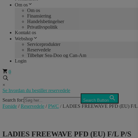
Om os
Om os
Finansiering
Handelsbetingelser
Privatlivspolitik
Kontakt os
Webshop
Serviceprodukter
Reservedele
Tilbehør Sea-Doo og Can-Am
Login
0
×
Se hvordan du bestiller reservedele
Search for:
Search Button
Forside
/
Reservedele
/
PWC
/ LADIES FREEWAVE PFD (EU) F/L 
LADIES FREEWAVE PFD (EU) F/L P/S