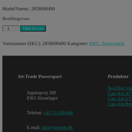
Model/Varenr.: 2858690490
Bestillingsvare
LADIES
Tilføj til kurv
FREEWAVE
PFD
(EU)
Varenummer (SKU):
2858690490
Kategorier:
PWC
,
Reservedele
F/L
P/S
antal
Jet-Trade Powersport
Produkter
Sea-Doo Van
Jegstrupvej 280
Can-Am AT
8361 Hasselager
Can-Am U
Can-Am Roa
Telefon:
+45 70 200 600
E-mail:
info@jettrade.dk