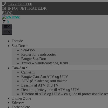
Hop
+45 70 200 600
til
INFO@JETTRADE.DK
indhold
BLOG
0
Menu
Menu
Forside
Sea-Doo
Sea-Doo
Regler for vandscooter
Brugte Sea-Doo
Trailer – Vandscooter og Jetski
Can-Am
Can-Am
Brugte Can-Am ATV og UTV
ATV på plader og som traktor.
Leasing af ATV & UTV
Den komplette guide til ATV og UTV
Tilbehør til ATV og UTV – en guide til professionelle r
Owner Zone
Erhverv
Forhandlere