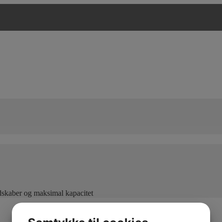
edskaber og maksimal kapacitet