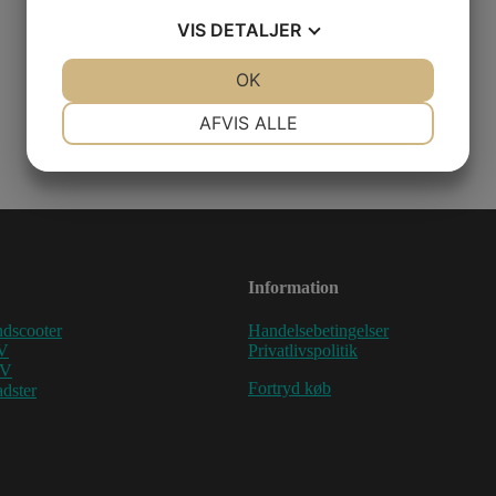
VIS
DETALJER
JA
NEJ
OK
JA
NEJ
NØDVENDIGE
PRÆFERENCER
AFVIS ALLE
JA
NEJ
JA
NEJ
MARKETING
STATISTIK
Information
dscooter
Handelsebetingelser
V
Privatlivspolitik
TV
Fortryd køb
dster