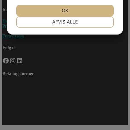
Information
JA
NEJ
OK
JA
NEJ
NØDVENDIGE
PRÆFERENCER
Handelsebetingelser
AFVIS ALLE
Privatlivspolitik
JA
NEJ
JA
NEJ
Fortryd køb
MARKETING
STATISTIK
Følg os
Facebook
Instagram
LinkedIn
Betalingsformer