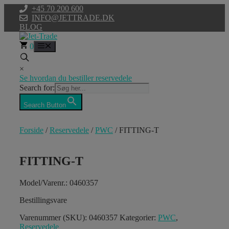
Hop
+45 70 200 600
til
INFO@JETTRADE.DK
indhold
BLOG
0
Menu
×
Se hvordan du bestiller reservedele
Search for:
Search Button
Forside
/
Reservedele
/
PWC
/ FITTING-T
FITTING-T
Model/Varenr.: 0460357
Bestillingsvare
Varenummer (SKU):
0460357
Kategorier:
PWC
,
Reservedele