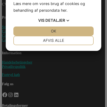
Læs mere om vores brug af cookies og
CVR-nummer: 27233678
behandling af persondata
her
.
Produkter
VIS
DETALJER
Sea-Doo Vandscooter
JA
NEJ
OK
JA
NEJ
Can-Am ATV
Can-Am UTV
NØDVENDIGE
PRÆFERENCER
Can-Am Roadster
AFVIS ALLE
JA
NEJ
JA
NEJ
Information
MARKETING
STATISTIK
Handelsebetingelser
Privatlivspolitik
Fortryd køb
Følg os
Facebook
Instagram
LinkedIn
Betalingsformer