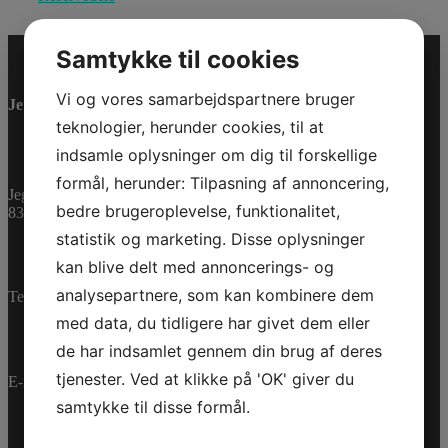
Samtykke til cookies
Vi og vores samarbejdspartnere bruger
Jet-Trade Powersport
teknologier, herunder cookies, til at
indsamle oplysninger om dig til forskellige
formål, herunder: Tilpasning af annoncering,
Jegstrupvej 280
bedre brugeroplevelse, funktionalitet,
8361 Hasselager
statistik og marketing. Disse oplysninger
kan blive delt med annoncerings- og
analysepartnere, som kan kombinere dem
Telefon:
+45 70 200 600
med data, du tidligere har givet dem eller
de har indsamlet gennem din brug af deres
tjenester. Ved at klikke på 'OK' giver du
E-mail:
info@jettrade.dk
samtykke til disse formål.