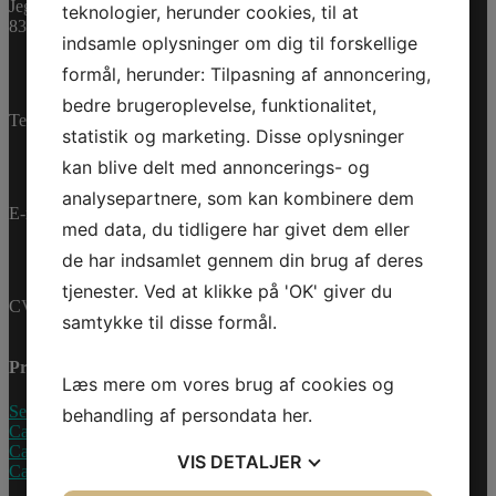
Jegstrupvej 280
teknologier, herunder cookies, til at
8361 Hasselager
Varenummer (SKU):
indsamle oplysninger om dig til forskellige
0460061
Kategorier:
PWC
,
formål, herunder: Tilpasning af annoncering,
Reservedele
bedre brugeroplevelse, funktionalitet,
Telefon:
+45 70 200 600
statistik og marketing. Disse oplysninger
kan blive delt med annoncerings- og
analysepartnere, som kan kombinere dem
E-mail:
info@jettrade.dk
med data, du tidligere har givet dem eller
de har indsamlet gennem din brug af deres
tjenester. Ved at klikke på 'OK' giver du
CVR-nummer: 27233678
samtykke til disse formål.
Produkter
Læs mere om vores brug af cookies og
Sea-Doo Vandscooter
behandling af persondata
her
.
Can-Am ATV
Can-Am UTV
VIS
DETALJER
Can-Am Roadster