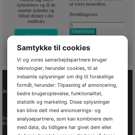
af vores bestsellere.
nyhedsbrev og få de
seneste nyheder og
Bestillingsvare
tilbud direkte i din
mailboks
BASKET
KIT
Tilføj til kurv
antal
TILMELD
Varenummer (SKU):
DIG HER
715001215
Kategorier:
Samtykke til cookies
Accessories
,
Can-Am
,
Reservedele
Vi og vores samarbejdspartnere bruger
teknologier, herunder cookies, til at
indsamle oplysninger om dig til forskellige
formål, herunder: Tilpasning af annoncering,
Jet-Trade Powersport
bedre brugeroplevelse, funktionalitet,
statistik og marketing. Disse oplysninger
kan blive delt med annoncerings- og
Jegstrupvej 280
analysepartnere, som kan kombinere dem
8361 Hasselager
med data, du tidligere har givet dem eller