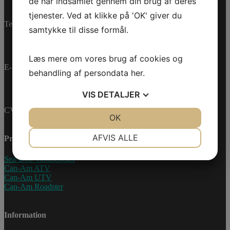
de har indsamlet gennem din brug af deres
tjenester. Ved at klikke på 'OK' giver du
Telefon:
+45 70 200 600
samtykke til disse formål.
Læs mere om vores brug af cookies og
E-mail:
info@jettrade.dk
behandling af persondata
her
.
VIS
DETALJER
CVR-nummer: 27233678
JA
NEJ
OK
JA
NEJ
NØDVENDIGE
PRÆFERENCER
AFVIS ALLE
Produkter
JA
NEJ
JA
NEJ
Sea-Doo Vandscooter
Can-Am ATV
MARKETING
STATISTIK
Can-Am UTV
Can-Am Roadster
Information