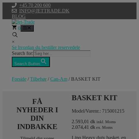
Hop
+45 70 200 600
til
INFO@JETTRADE.DK
indhold
BLOG
0
Menu
×
Se hvordan du bestiller reservedele
Search for:
Search Button
Forside
/
Tilbehør
/
Can-Am
/ BASKET KIT
BASKET KIT
FÅ
NYHEDER I
Model/Varenr.: 715001215
DIN
2.593,01 dk
inkl. Moms
INDBAKKE
2.074,41 dk
ex. Moms
Linq Heavy duty basket, en
Tilmeld dig vores