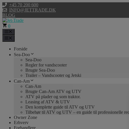
Hop
+45 70 200 600
til
INFO@JETTRADE.DK
indhold
BLOG
0
Menu
Menu
Forside
Sea-Doo
Sea-Doo
Regler for vandscooter
Brugte Sea-Doo
Trailer – Vandscooter og Jetski
Can-Am
Can-Am
Brugte Can-Am ATV og UTV
ATV på plader og som traktor.
Leasing af ATV & UTV
Den komplette guide til ATV og UTV
Tilbehør til ATV og UTV – en guide til professionelle r
Owner Zone
Erhverv
Forhandlere