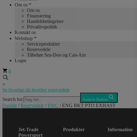
Om os
Om os
Finansiering
Handelsbetingelser
Privatlivspolitik
Kontakt os
Webshop
Serviceprodukter
Reservedele
Tilbehør Sea-Doo og Can-Am
Login
0
×
Se hvordan du bestiller reservedele
Search for:
Search Button
Forside
/
Reservedele
/
PWC
/ ENG BKT PTO EXHAST
Jet-Trade
Produkter
Information
Powersport