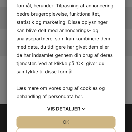
formål, herunder: Tilpasning af annoncering,
bedre brugeroplevelse, funktionalitet,
statistik og marketing. Disse oplysninger
kan blive delt med annoncerings- og
analysepartnere, som kan kombinere dem
med data, du tidligere har givet dem eller
de har indsamlet gennem din brug af deres
tjenester. Ved at klikke på 'OK' giver du
samtykke til disse formål.
Læs mere om vores brug af cookies og
behandling af persondata
her
.
VIS
DETALJER
ENG BKT PTO EXHA
JA
NEJ
OK
JA
NEJ
Følg os
Model/Varenr.: 0461004
NØDVENDIGE
PRÆFERENCER