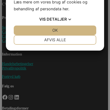
Læs mere om vores brug af cookies og
CVR-nummer: 27233678
behandling af persondata
her
.
Produkter
VIS
DETALJER
Sea-Doo Vandscooter
JA
NEJ
OK
JA
NEJ
Can-Am ATV
Can-Am UTV
NØDVENDIGE
PRÆFERENCER
AFVIS ALLE
Can-Am Roadster
JA
NEJ
JA
NEJ
Information
MARKETING
STATISTIK
Handelsebetingelser
Privatlivspolitik
Fortryd køb
Følg os
Facebook
Instagram
LinkedIn
Betalingsformer