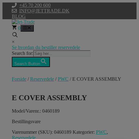
Hop
+45 70 200 600
til
INFO@JETTRADE.DK
indhold
BLOG
0
Menu
×
Se hvordan du bestiller reservedele
Search for:
Search Button
Forside
/
Reservedele
/
PWC
/ E COVER ASSEMBLY
E COVER ASSEMBLY
Model/Varenr.: 0460189
Bestillingsvare
Varenummer (SKU):
0460189
Kategorier:
PWC
,
Reservedele