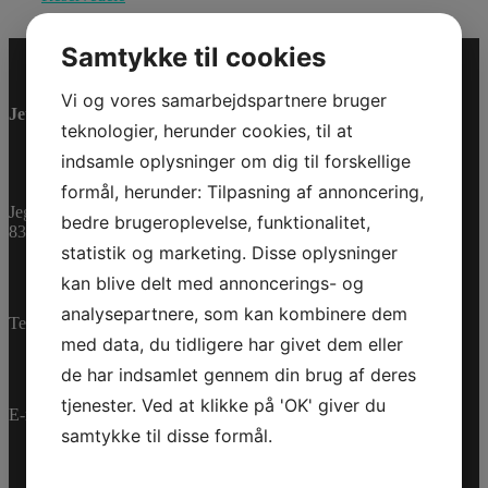
Samtykke til cookies
Vi og vores samarbejdspartnere bruger
Jet-Trade Powersport
teknologier, herunder cookies, til at
indsamle oplysninger om dig til forskellige
formål, herunder: Tilpasning af annoncering,
Jegstrupvej 280
bedre brugeroplevelse, funktionalitet,
8361 Hasselager
statistik og marketing. Disse oplysninger
kan blive delt med annoncerings- og
analysepartnere, som kan kombinere dem
Telefon:
+45 70 200 600
med data, du tidligere har givet dem eller
de har indsamlet gennem din brug af deres
tjenester. Ved at klikke på 'OK' giver du
E-mail:
info@jettrade.dk
samtykke til disse formål.