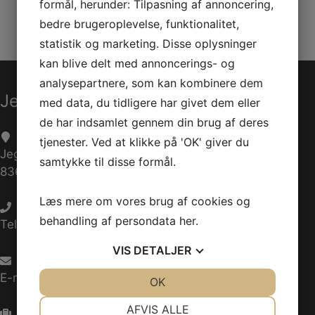
formål, herunder: Tilpasning af annoncering,
529035943
bedre brugeroplevelse, funktionalitet,
Kategorier:
statistik og marketing. Disse oplysninger
Reservedele
,
SSV
kan blive delt med annoncerings- og
analysepartnere, som kan kombinere dem
Jet-Trade Powersport
med data, du tidligere har givet dem eller
de har indsamlet gennem din brug af deres
tjenester. Ved at klikke på 'OK' giver du
Jegstrupvej 280
samtykke til disse formål.
8361 Hasselager
Læs mere om vores brug af cookies og
behandling af persondata
her
.
Telefon:
+45 70 200 600
VIS
DETALJER
E-mail:
info@jettrade.dk
JA
NEJ
OK
JA
NEJ
NØDVENDIGE
PRÆFERENCER
AFVIS ALLE