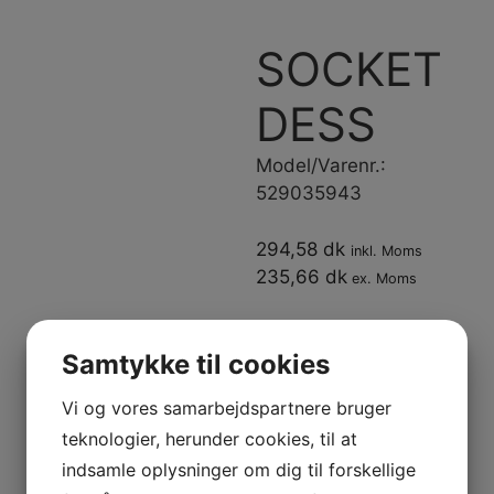
SOCKET
DESS
Model/Varenr.:
529035943
294,58 dk
inkl. Moms
235,66 dk
ex. Moms
På lager
Samtykke til cookies
SOCKET
Vi og vores samarbejdspartnere bruger
DESS
teknologier, herunder cookies, til at
antal
Tilføj til kurv
indsamle oplysninger om dig til forskellige
Varenummer (SKU):