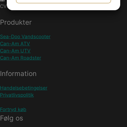
CVR-nummer: 27233678
JA
NEJ
JA
NEJ
MARKETING
STATISTIK
Produkter
Sea-Doo Vandscooter
Can-Am ATV
Can-Am UTV
Can-Am Roadster
Information
Handelsebetingelser
Privatlivspolitik
Fortryd køb
Følg os