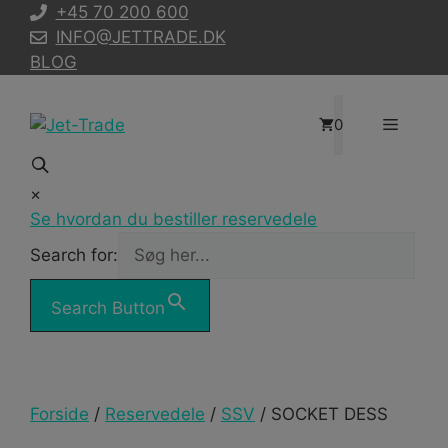
Hop
+45 70 200 600
til
INFO@JETTRADE.DK
indhold
BLOG
Menu
0
×
Se hvordan du bestiller reservedele
Search for:
Search Button
Forside
/
Reservedele
/
SSV
/ SOCKET DESS