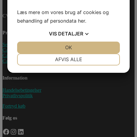
Læs mere om vores brug af cookies og
CVR-nummer: 27233678
behandling af persondata
her
.
Produkter
VIS
DETALJER
Sea-Doo Vandscooter
JA
NEJ
OK
JA
NEJ
Can-Am ATV
Can-Am UTV
NØDVENDIGE
PRÆFERENCER
AFVIS ALLE
Can-Am Roadster
JA
NEJ
JA
NEJ
Information
MARKETING
STATISTIK
Handelsebetingelser
Privatlivspolitik
Fortryd køb
Følg os
Facebook
Instagram
LinkedIn