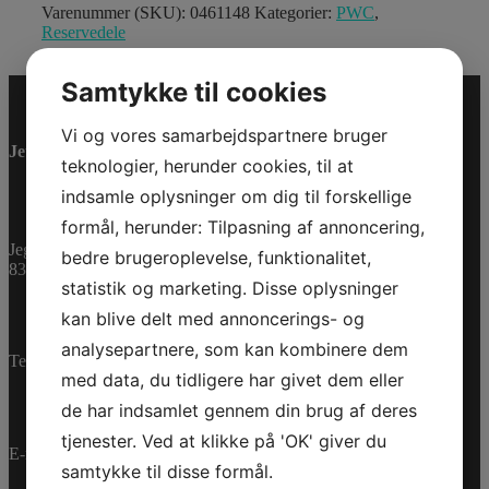
Varenummer (SKU):
0461148
Kategorier:
PWC
,
Reservedele
Samtykke til cookies
Vi og vores samarbejdspartnere bruger
Jet-Trade Powersport
teknologier, herunder cookies, til at
indsamle oplysninger om dig til forskellige
formål, herunder: Tilpasning af annoncering,
Jegstrupvej 280
bedre brugeroplevelse, funktionalitet,
8361 Hasselager
statistik og marketing. Disse oplysninger
kan blive delt med annoncerings- og
analysepartnere, som kan kombinere dem
Telefon:
+45 70 200 600
med data, du tidligere har givet dem eller
de har indsamlet gennem din brug af deres
tjenester. Ved at klikke på 'OK' giver du
E-mail:
info@jettrade.dk
samtykke til disse formål.