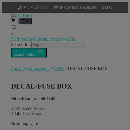
Hop
+45 70 200 600
INFO@JETTRADE.DK
BLOG
til
indhold
0
Menu
×
Se hvordan du bestiller reservedele
Search for:
Search Button
Forside
/
Reservedele
/
PWC
/ DECAL-FUSE BOX
DECAL-FUSE BOX
Model/Varenr.: 0461148
1,42 dk
inkl. Moms
1,14 dk
ex. Moms
Bestillingsvare